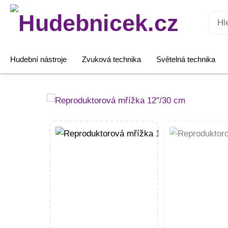
Hledat:
Hudební nástroje
Zvuková technika
Světelná technika
Reproduktorová
mřížka
12"/30
cm
množství