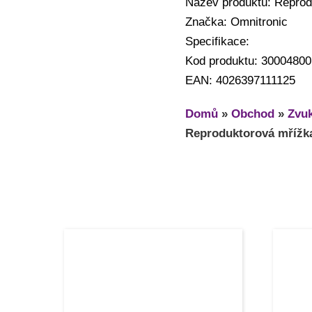
Název produktu: Reprod
Značka: Omnitronic
Specifikace:
Kod produktu: 30004800
EAN: 4026397111125
Domů
»
Obchod
»
Zvuk
Reproduktorová mřížk