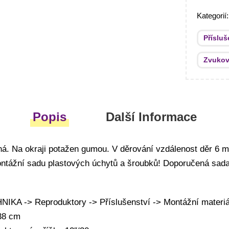
Kategorií
Přísluš
Zvukov
Popis
Další Informace
ná. Na okraji potažen gumou. V děrování vzdálenost děr 6 
tážní sadu plastových úchytů a šroubků! Doporučená sada
A -> Reproduktory -> Příslušenství -> Montážní materiá
38 cm