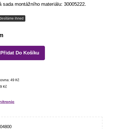
 sada montážního materiálu: 30005222.
desíláme ihned
em
Přidat Do Košíku
kovna: 49 Kč
9 Kč
itronic
004800