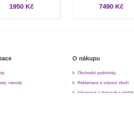
1950
Kč
7490
Kč
mace
O nákupu
kty
Obchodní podmínky
rady, návody
Reklamace a vrácení zboží
Informace o dopravě a platbě
Ochrana osobních údajů
Zásady cookies (EU)