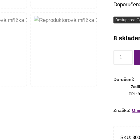
Doporučená
Dostupnost: O
8 sklad
Doručení:
Zásil
PPL: 9
Značka:
Omn
SKU:
30