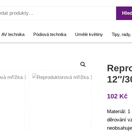
Hled
AV technika
Pódiová technika
Umělé květiny
Tipy, rady
Repr
12″/3
102
Kč
Materiál: 
děrování v
neobsahuje