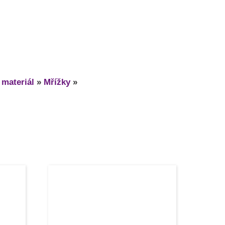
 materiál
»
Mřížky
»