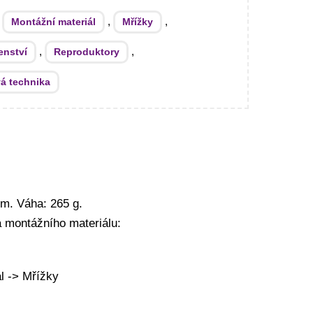
:
,
,
Montážní materiál
Mřížky
,
,
enství
Reproduktory
á technika
mm. Váha: 265 g.
 montážního materiálu:
l -> Mřížky