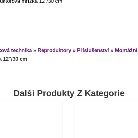
uktorová mřížka 12″/30 cm
ová technika
»
Reproduktory
»
Příslušenství
»
Montážní
a 12″/30 cm
Další Produkty Z Kategorie