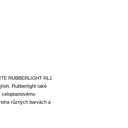
UROLITE RUBBERLIGHT RL1
ýloh. Rubberlight také
 k celoplastovému
 mnoha různých barvách a