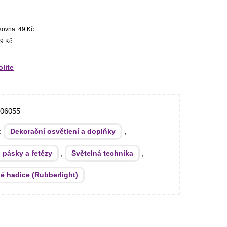
kovna: 49 Kč
9 Kč
olite
506055
e:
,
Dekorační osvětlení a doplňky
,
,
 pásky a řetězy
Světelná technika
é hadice (Rubberlight)