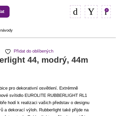
0
at
, návody
Přidat do oblíbených
rlight 44, modrý, 44m
bice pro dekorativní osvětlení. Extrémně
 lanové svítidlo EUROLITE RUBBERLIGHT RL1
bře hodí k realizaci vašich představ o designu
rů a dekorací výloh. Rubberlight také přijde na