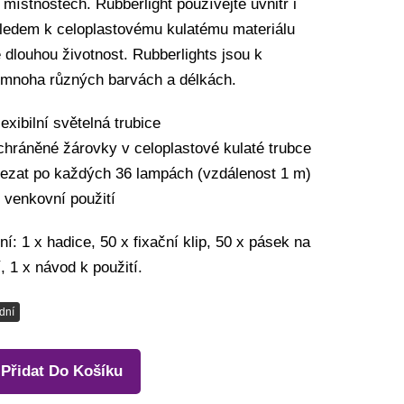
 místnostech. Rubberlight používejte uvnitř i
ledem k celoplastovému kulatému materiálu
 dlouhou životnost. Rubberlights jsou k
v mnoha různých barvách a délkách.
exibilní světelná trubice
chráněné žárovky v celoplastové kulaté trubce
 řezat po každých 36 lampách (vzdálenost 1 m)
 venkovní použití
í: 1 x hadice, 50 x fixační klip, 50 x pásek na
 1 x návod k použití.
dní
Přidat Do Košíku