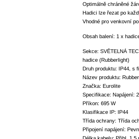
Optimálně chráněné žáro
Hadici lze řezat po kaž
Vhodné pro venkovní pou
Obsah balení: 1 x hadice
Sekce: SVĚTELNÁ TECHNI
hadice (Rubberlight)
Druh produktu: IP44, s 
Název produktu: Rubber
Značka: Eurolite
Specifikace: Napájení: 
Příkon: 695 W
Klasifikace IP: IP44
Třída ochrany: Třída och
Připojení napájení: Pev
Délka kabelu: Přibl. 1,5