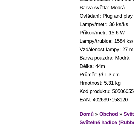
Barva světla: Modrá
Ovládání: Plug and play
Lampy/metr: 36 ks/ks
Příkon/metr: 15,6 W
Lampy/trubice: 1584 ks
Vzdálenost lampy: 27 
Barva pouzdra: Modrá
Délka: 44m
Průměr: Ø 1,3 cm
Hmotnost: 5,31 kg
Kod produktu: 50506055
EAN: 4026397158120
Domů
»
Obchod
»
Svět
Světelné hadice (Rubbe