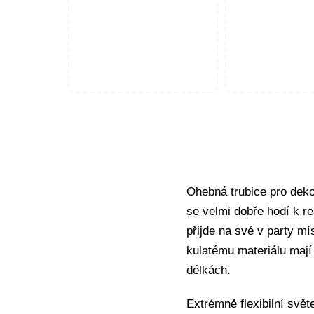
Ohebná trubice pro dek
se velmi dobře hodí k re
přijde na své v party m
kulatému materiálu mají
délkách.
Extrémně flexibilní svět