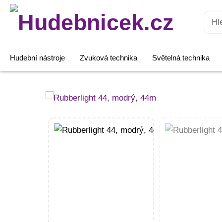
Hledat:
Hudební nástroje
Zvuková technika
Světelná technika
Rubberlight
44,
modrý,
44m
množství