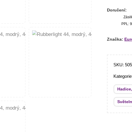
Doručení:
Zásil
PPL: 9
Značka:
Eur
SKU:
50
Kategori
Hadice,
Světeln