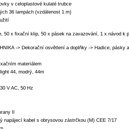
vky v celoplastové kulaté trubce
dých 36 lampách (vzdálenost 1 m)
žití
, 50 x fixační klip, 50 x pásek na zavazování, 1 x návod k p
KA -> Dekorační osvětlení a doplňky -> Hadice, pásky a 
fixačním materiálem
light 44, modrý, 44m
230 V AC, 50 Hz
rany II
ný napájecí kabel s obrysovou zástrčkou (M) CEE 7/17
 m