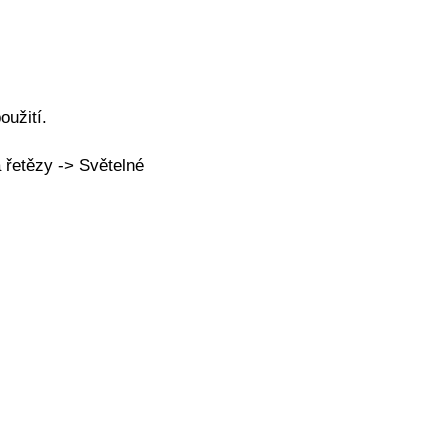
oužití.
řetězy -> Světelné