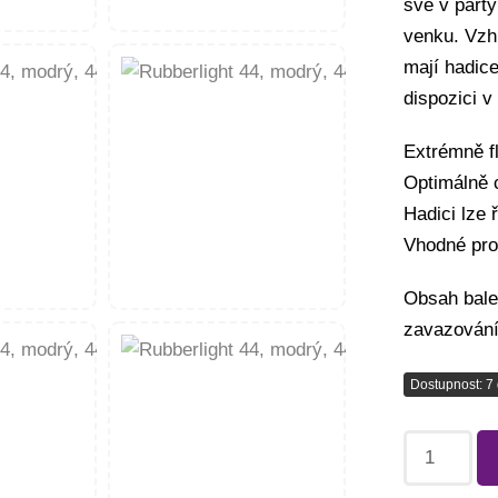
své v party
venku. Vzh
mají hadice
dispozici 
Extrémně fl
Optimálně 
Hadici lze
Vhodné pro
Obsah balen
zavazování,
Dostupnost: 7 