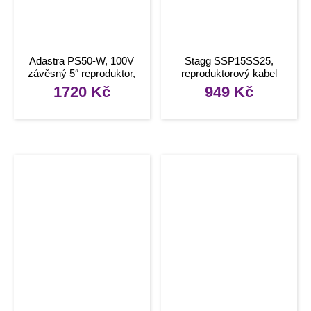
Adastra PS50-W, 100V
Stagg SSP15SS25,
závěsný 5″ reproduktor,
reproduktorový kabel
20W, bílý
Speakon – Speakon
1720
Kč
949
Kč
zástrčka, 15m