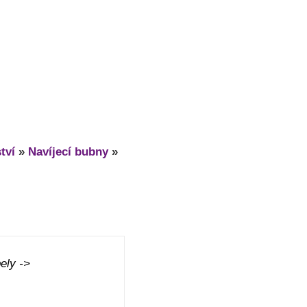
tví
»
Navíjecí bubny
»
ely ->