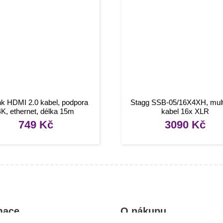
ink HDMI 2.0 kabel, podpora
Stagg SSB-05/16X4XH, mult
4K, ethernet, délka 15m
kabel 16x XLR
749
Kč
3090
Kč
mace
O nákupu