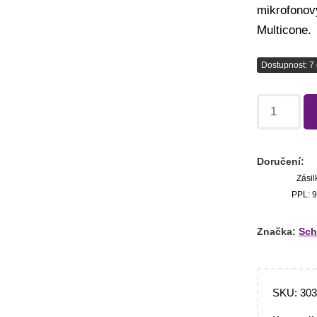
mikrofonov
Multicone.
Dostupnost: 7 
Doručení:
Zásil
PPL: 9
Značka:
Schi
SKU:
30