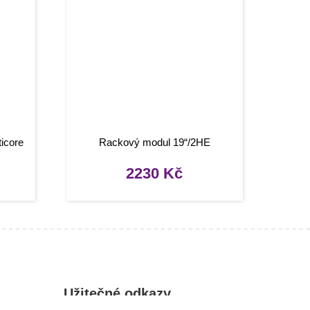
icore
Rackový modul 19“/2HE
2230
Kč
Užitečné odkazy