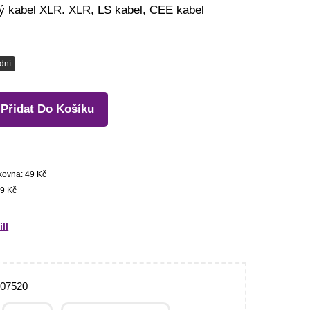
ý kabel XLR. XLR, LS kabel, CEE kabel
dní
Přidat Do Košíku
kovna: 49 Kč
9 Kč
ll
307520