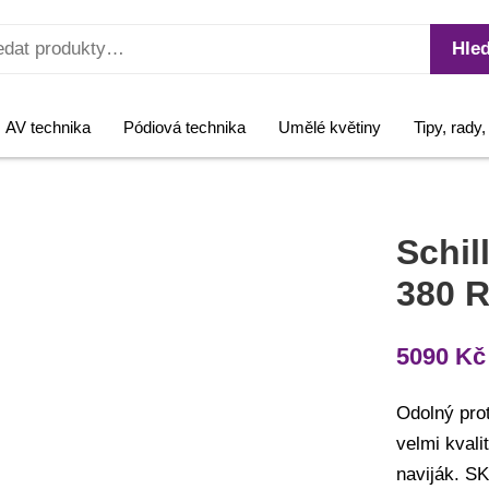
Hled
AV technika
Pódiová technika
Umělé květiny
Tipy, rady
Schil
380 
5090
Kč
Odolný proti
velmi kvali
naviják. SK