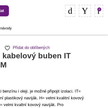
0
at
, návody
Přidat do oblíbených
l kabelový buben IT
RM
 benzínu i oleji. je možné připojit izolaci. IT=
tní plastikový naviják. H= velmi kvalitní kovový
= velmi kvaltní kovový naviják. Pro