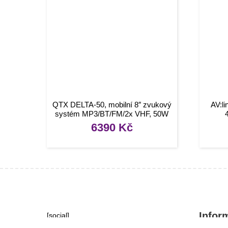
QTX DELTA-50, mobilní 8″ zvukový
AV:l
systém MP3/BT/FM/2x VHF, 50W
6390
Kč
Infor
[social]