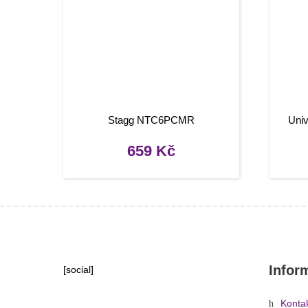
Stagg NTC6PCMR
Uni
659
Kč
Infor
[social]
Konta