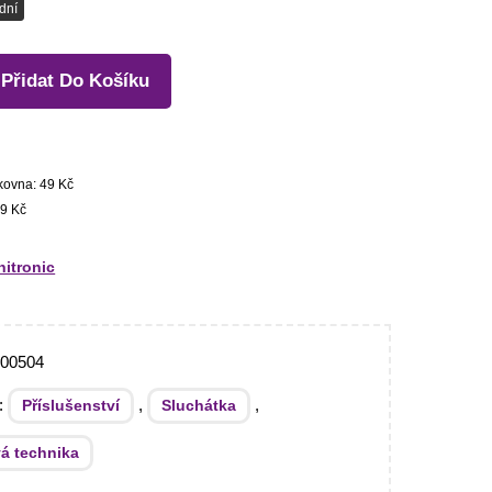
dní
Přidat Do Košíku
kovna: 49 Kč
9 Kč
itronic
000504
e:
,
,
Příslušenství
Sluchátka
á technika