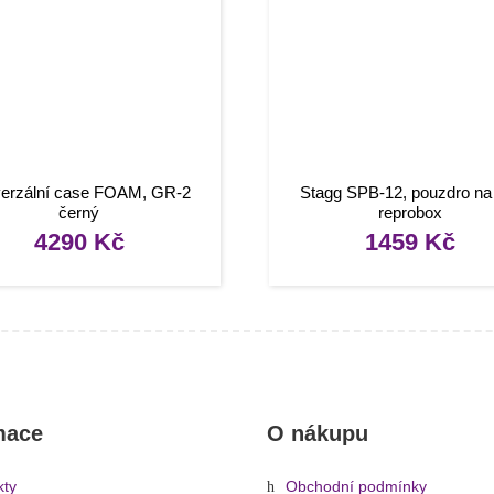
verzální case FOAM, GR-2
Stagg SPB-12, pouzdro na
černý
reprobox
4290
Kč
1459
Kč
mace
O nákupu
kty
Obchodní podmínky