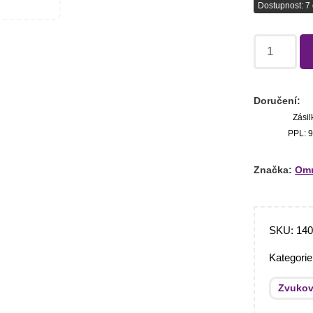
Dostupnost: 7 
Doručení:
Zásil
PPL: 9
Značka:
Omn
SKU:
14
Kategori
Zvukov