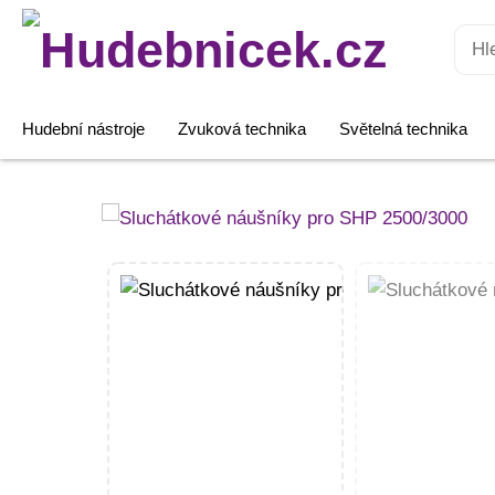
Hledat:
Hudební nástroje
Zvuková technika
Světelná technika
Sluchátkové
náušníky
pro
SHP
2500/3000
množství