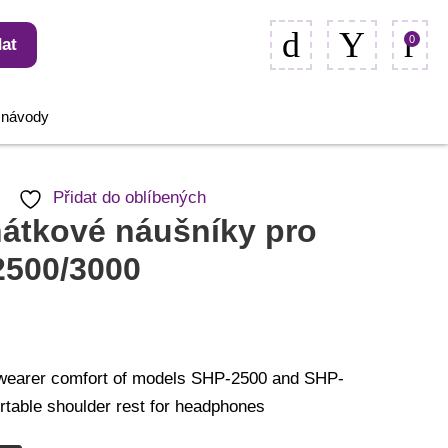
0
at
, návody
Přidat do oblíbených
átkové náušníky pro
2500/3000
 wearer comfort of models SHP-2500 and SHP-
table shoulder rest for headphones