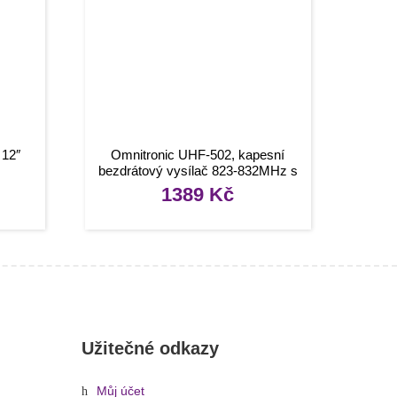
 12″
Omnitronic UHF-502, kapesní
bezdrátový vysílač 823-832MHz s
klopovým mikrofonem
1389
Kč
Užitečné odkazy
Můj účet