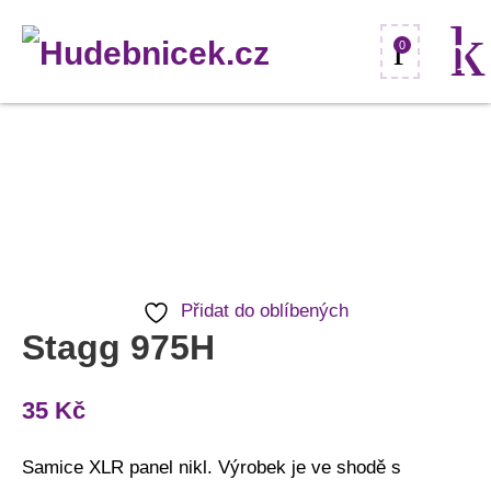
0
Stagg
975H
množství
Přidat do oblíbených
Stagg 975H
35
Kč
Samice XLR panel nikl. Výrobek je ve shodě s