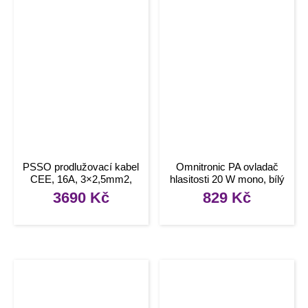
PSSO prodlužovací kabel
Omnitronic PA ovladač
CEE, 16A, 3×2,5mm2,
hlasitosti 20 W mono, bílý
20m
3690
Kč
829
Kč