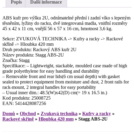
Popis
Další informace
ABS kufr pro výšku 2U, odnímatelné přední i zadní víko s lepeným
těsněním, lyžiny do racku, dvě integrovaná madla, vnitřní rozměry
45 x 42 x 11 cm, vnější 56 x 57 x 16 cm, hmotnost 3,6 kg.
Sekce: ZVUKOVÁ TECHNIKA -> Kufry a racky -> Rackové
skříně -> Hloubka 420 mm
Druh produktu: Rackový ABS kufr 2U
Název produktu: Stagg ABS-2U
Značka: Stagg
Specifikace: – Lightweight, stackable, moulded case made of high
grade polyethylene for easy handling and durability
– Removable front and rear lids(6 cm usual depth) with gasket
sealed to protect equipment from moisture and dust, 2 front rails for
rack-mount, 2 integral handles for easy portability
– Usual inner dim.: 48.5(W)x42(D) cm(= 19 x 16.5 in.)
Kod produktu: 25008725
EAN: 5414428087256
Domů
»
Obchod
»
Zvuková technika
»
Kufry a racky
»
Rackové skříně
»
Hloubka 420 mm
»
Stagg ABS-2U