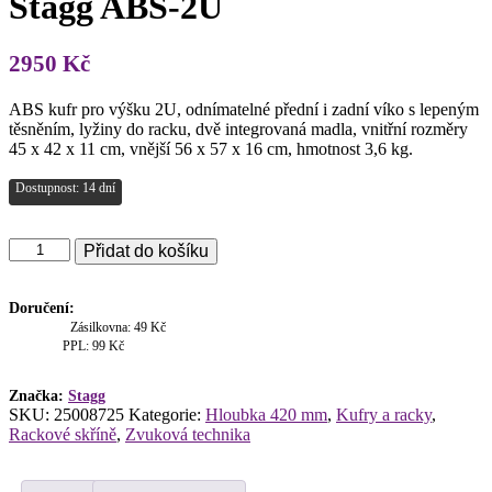
Stagg ABS-2U
2950
Kč
ABS kufr pro výšku 2U, odnímatelné přední i zadní víko s lepeným
těsněním, lyžiny do racku, dvě integrovaná madla, vnitřní rozměry
45 x 42 x 11 cm, vnější 56 x 57 x 16 cm, hmotnost 3,6 kg.
Dostupnost: 14 dní
Stagg
Přidat do košíku
ABS-
2U
množství
Doručení:
Zásilkovna: 49 Kč
PPL: 99 Kč
Značka:
Stagg
SKU:
25008725
Kategorie:
Hloubka 420 mm
,
Kufry a racky
,
Rackové skříně
,
Zvuková technika