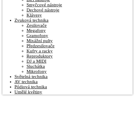
Smyčcové nástroje
Dechové nástroje
Klávesy
Zvuková technika
Zesilovače
Megafony
Gramofony
Mixážní pulty
Předzesilovače
Kufry a racky
Reproduktory
DJ a MIDI
Sluchátka
Mikrofony
Světelná technika
AV technika
Pódiová technika
Umělé květiny