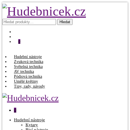
Hledat:
Hledat
0
Hudební nástroje
Zvuková technika
Světelná technika
AV technika
Pódiová technika
Umělé květiny
Tipy, rady, návody
0
Hudební nástroje
Kytary
Bicí nástroje