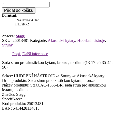
Stagg
AC-
Přidat do košíku
1356-
Doručení:
BR,
Zásilkovna: 49 Kč
sada
PPL: 99 Kč
strun
pro
akustickou
Značka:
Stagg
SKU:
25013481
Kategorie:
Akustické kytary
,
Hudební nástroje
,
kytaru,
Struny
medium
množství
Popis
Další informace
Sada strun pro akustickou kytaru, bronze, medium (13-17-26-35-45-
56).
Sekce: HUDEBNÍ NÁSTROJE -> Struny -> Akustické kytary
Druh produktu: Sada strun pro akustickou kytaru, bronze
Název produktu: Stagg AC-1356-BR, sada strun pro akustickou
kytaru, medium
Značka: Stagg
Specifikace:
Kod produktu: 25013481
EAN: 5414428134813