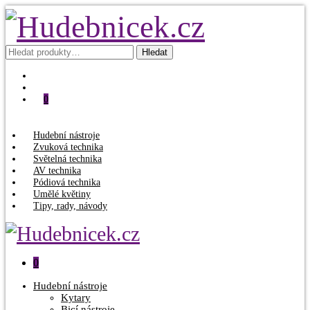
Hledat:
Hledat
0
Hudební nástroje
Zvuková technika
Světelná technika
AV technika
Pódiová technika
Umělé květiny
Tipy, rady, návody
0
Hudební nástroje
Kytary
Bicí nástroje