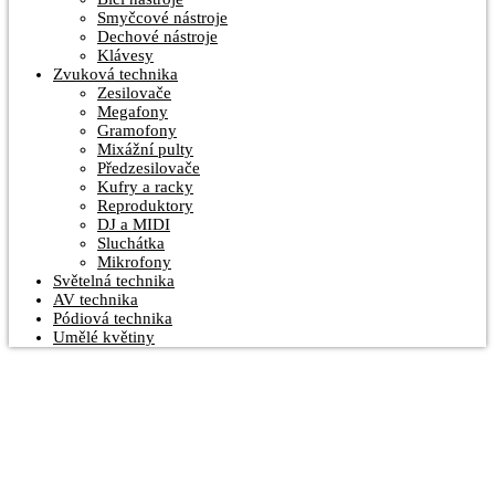
Smyčcové nástroje
Dechové nástroje
Klávesy
Zvuková technika
Zesilovače
Megafony
Gramofony
Mixážní pulty
Předzesilovače
Kufry a racky
Reproduktory
DJ a MIDI
Sluchátka
Mikrofony
Světelná technika
AV technika
Pódiová technika
Umělé květiny