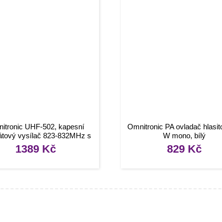
itronic UHF-502, kapesní
Omnitronic PA ovladač hlasito
átový vysílač 823-832MHz s
W mono, bílý
klopovým mikrofonem
1389
Kč
829
Kč