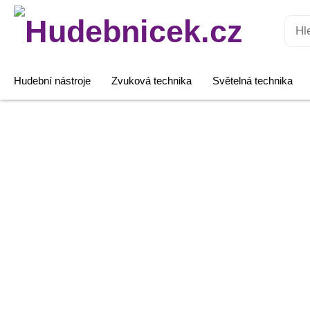
Hledat:
Hudební nástroje
Zvuková technika
Světelná technika
Stagg
AC-
XFXMH
množství