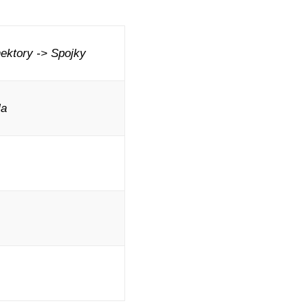
ktory -> Spojky
la