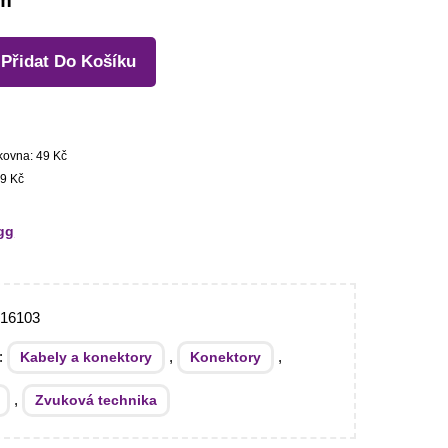
em
Přidat Do Košíku
kovna: 49 Kč
9 Kč
gg
016103
e:
,
,
Kabely a konektory
Konektory
,
Zvuková technika