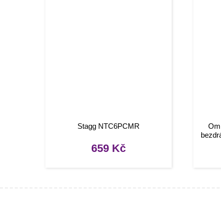
Stagg NTC6PCMR
Omn
bezdr
659
Kč