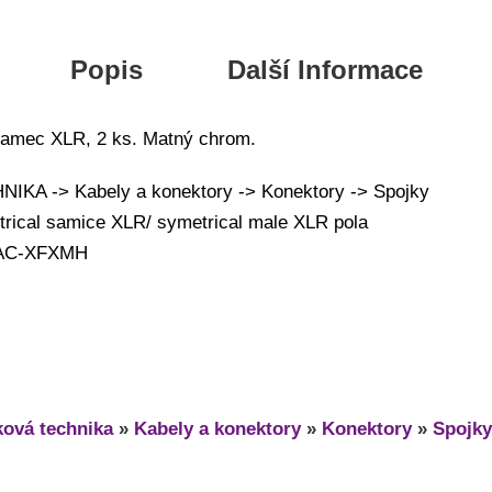
Popis
Další Informace
samec XLR, 2 ks. Matný chrom.
KA -> Kabely a konektory -> Konektory -> Spojky
trical samice XLR/ symetrical male XLR pola
g AC-XFXMH
ová technika
»
Kabely a konektory
»
Konektory
»
Spojky