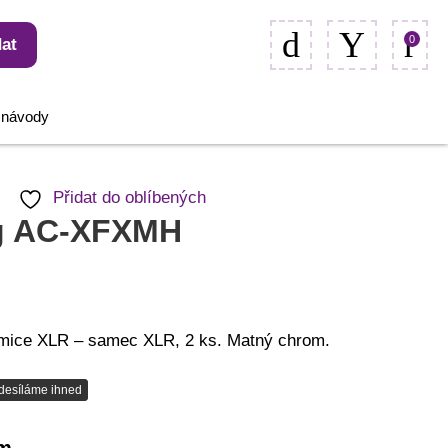
0
at
, návody
Přidat do oblíbených
g AC-XFXMH
mice XLR – samec XLR, 2 ks. Matný chrom.
desíláme ihned