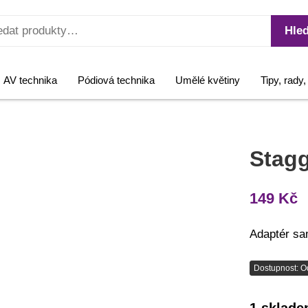
Hled
AV technika
Pódiová technika
Umělé květiny
Tipy, rady
Stag
149
Kč
Adaptér sa
Dostupnost: O