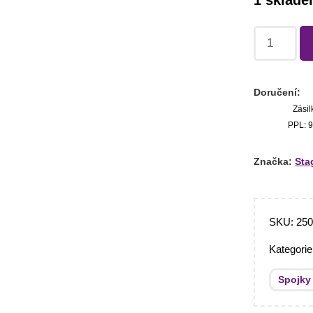
1 sklad
Doručení:
Zásil
PPL: 9
Značka:
Sta
SKU:
25
Kategori
Spojky