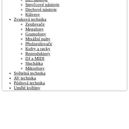
Smyčcové nástroje
Dechové nástroje
Klávesy
Zvuková technika
Zesilovače
Megafony
Gramofony
Mixážní pulty
Předzesilovače
Kufry a racky
Reproduktory
DJ a MIDI
Sluchátka
Mikrofony
Světelná technika
AV technika
Pódiová technika
Umělé květiny