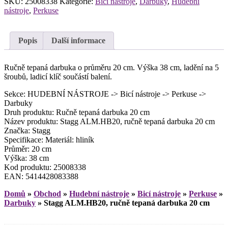
SKU:
25008338
Kategorie:
Bicí nástroje
,
Darbuky
,
Hudební
nástroje
,
Perkuse
Popis
Další informace
Ručně tepaná darbuka o průměru 20 cm. Výška 38 cm, ladění na 5
šroubů, ladicí klíč součástí balení.
Sekce: HUDEBNÍ NÁSTROJE -> Bicí nástroje -> Perkuse ->
Darbuky
Druh produktu: Ručně tepaná darbuka 20 cm
Název produktu: Stagg ALM.HB20, ručně tepaná darbuka 20 cm
Značka: Stagg
Specifikace: Materiál: hliník
Průměr: 20 cm
Výška: 38 cm
Kod produktu: 25008338
EAN: 5414428083388
Domů
»
Obchod
»
Hudební nástroje
»
Bicí nástroje
»
Perkuse
»
Darbuky
»
Stagg ALM.HB20, ručně tepaná darbuka 20 cm