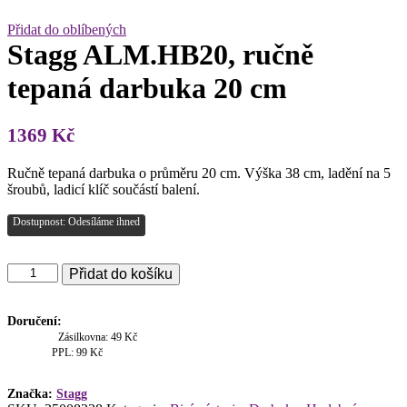
Přidat do oblíbených
Stagg ALM.HB20, ručně
tepaná darbuka 20 cm
1369
Kč
Ručně tepaná darbuka o průměru 20 cm. Výška 38 cm, ladění na 5
šroubů, ladicí klíč součástí balení.
Dostupnost: Odesíláme ihned
Stagg
Přidat do košíku
ALM.HB20,
ručně
tepaná
Doručení:
darbuka
Zásilkovna: 49 Kč
20
PPL: 99 Kč
cm
množství
Značka:
Stagg