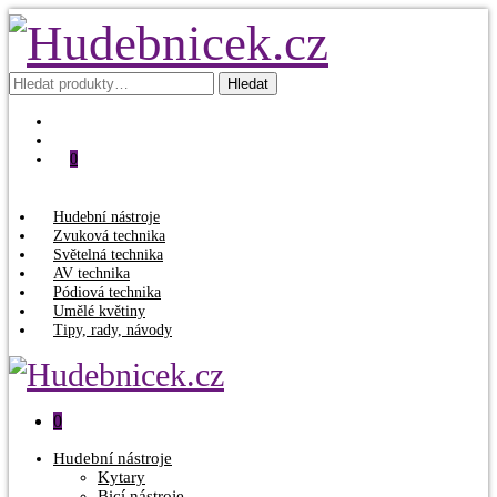
Hledat:
Hledat
0
Hudební nástroje
Zvuková technika
Světelná technika
AV technika
Pódiová technika
Umělé květiny
Tipy, rady, návody
0
Hudební nástroje
Kytary
Bicí nástroje