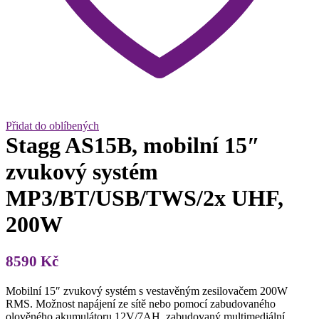
Přidat do oblíbených
Stagg AS15B, mobilní 15″
zvukový systém
MP3/BT/USB/TWS/2x UHF,
200W
8590
Kč
Mobilní 15″ zvukový systém s vestavěným zesilovačem 200W
RMS. Možnost napájení ze sítě nebo pomocí zabudovaného
olověného akumulátoru 12V/7AH, zabudovaný multimediální