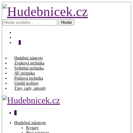
Hledat:
Hledat
0
Hudební nástroje
Zvuková technika
Světelná technika
AV technika
Pódiová technika
Umělé květiny
Tipy, rady, návody
0
Hudební nástroje
Kytary
Bicí nástroje