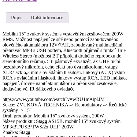
Popis
Další informace
Mobilní 15″ zvukový systém s vestavěným zesilovačem 200W
RMS. Možnost napájení ze sítě nebo pomocí zabudovaného
olověného akumulátoru 12V/7AH, zabudovaný multimediální
přehrávač MP3 s USB portem, Bluetooth přijímač s funkcí True
Wireless Stereo (možnost BT připojení druhého reproboxu do
stereofonního režimu), 5-ti pásmový ekvalizér, 2x UHF ruční
bezdrátový mikrofon, echo efekt pro dva mikrofonní vstupy
XLR/Jack 6,3 mm s ovládáním hlasitosti, linkový (AUX) vstup
RCA s ovládáním hlasitosti, linkový výstup RCA, LED indikace
napájení, úrovně nabití akumulátoru a přebuzení zesilovače,
dodáváno vč. IR dálkového ovladače.
https://www.youtube.com/watch?v=wRU1mAipJJM
Sekce: ZVUKOVÁ TECHNIKA -> Reproduktory -> Řečnické
systémy -> 15″
Druh produktu: Mobilní 15″ zvukový systém, 200W
Název produktu: Stagg AS15B, mobilní 15″ zvukový systém
MP3/BT/USB/TWS/2x UHF, 200W
Značka: Stagg