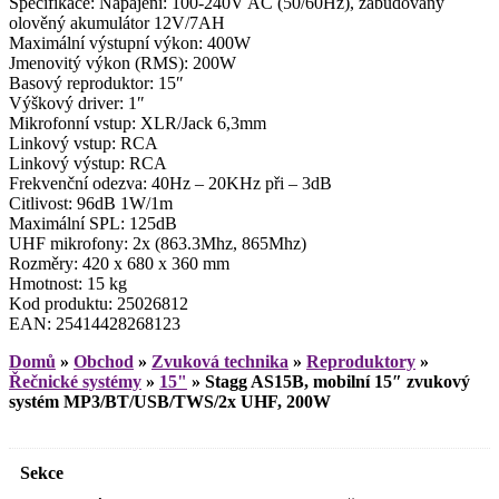
Specifikace: Napájení: 100-240V AC (50/60Hz), zabudovaný
olověný akumulátor 12V/7AH
Maximální výstupní výkon: 400W
Jmenovitý výkon (RMS): 200W
Basový reproduktor: 15″
Výškový driver: 1″
Mikrofonní vstup: XLR/Jack 6,3mm
Linkový vstup: RCA
Linkový výstup: RCA
Frekvenční odezva: 40Hz – 20KHz při – 3dB
Citlivost: 96dB 1W/1m
Maximální SPL: 125dB
UHF mikrofony: 2x (863.3Mhz, 865Mhz)
Rozměry: 420 x 680 x 360 mm
Hmotnost: 15 kg
Kod produktu: 25026812
EAN: 25414428268123
Domů
»
Obchod
»
Zvuková technika
»
Reproduktory
»
Řečnické systémy
»
15"
»
Stagg AS15B, mobilní 15″ zvukový
systém MP3/BT/USB/TWS/2x UHF, 200W
Sekce