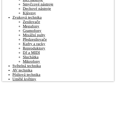
Smyčcové nástroje
Dechové nástroje
Klávesy
Zvuková technika
Zesilovače
Megafony
Gramofony
Mixážní pulty
Předzesilovače
Kufry a racky
Reproduktory
DJ a MIDI
Sluchátka
Mikrofony
Světelná technika
AV technika
Pódiová technika
Umělé květiny