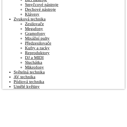
Smyčcové nástroje
Dechové nástroje
Klávesy
Zvuková technika
Zesilovače
Megafony
Gramofony
Mixážní pulty
Předzesilovače
Kufry a racky
Reproduktory
DJ a MIDI
Sluchátka
Mikrofony
Světelná technika
AV technika
Pódiová technika
Umělé květiny