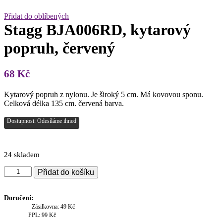
Přidat do oblíbených
Stagg BJA006RD, kytarový
popruh, červený
68
Kč
Kytarový popruh z nylonu. Je široký 5 cm. Má kovovou sponu.
Celková délka 135 cm. červená barva.
Dostupnost: Odesíláme ihned
24 skladem
Stagg
Přidat do košíku
BJA006RD,
kytarový
popruh,
Doručení:
červený
Zásilkovna: 49 Kč
množství
PPL: 99 Kč