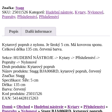
Značka:
Stagg
SKU:
25011526
Kategorií:
Hudební nástroje
,
Kytary
,
Nylonové
,
Popruhy
,
Příslušenství
,
Příslušenství
Popis
Další informace
Kytarový popruh z nylonu. Je široký 5 cm. Má kovovou sponu.
Celková délka 135 cm. červená barva.
Sekce: HUDEBNÍ NÁSTROJE -> Kytary -> Příslušenství ->
Popruhy -> Nylonové
Druh produktu: Kytarový popruh
Název produktu: Stagg BJA006RD, kytarový popruh, červený
Značka: Stagg
Specifikace: Šíře: 5 cm
Délka: 135 cm
Barva: červený
Kod produktu: 25011526
EAN: 5414428115263
Domů
»
Obchod
»
Hudební nástroje
»
Kytary
»
Příslušenství
»
Popruhy
»
Nylonové
»
Stagg BJA006RD, kytarový popruh,