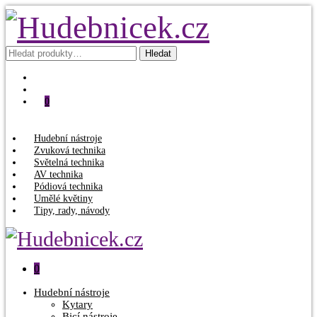
Hledat:
Hledat
0
Hudební nástroje
Zvuková technika
Světelná technika
AV technika
Pódiová technika
Umělé květiny
Tipy, rady, návody
0
Hudební nástroje
Kytary
Bicí nástroje