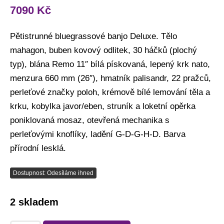
7090
Kč
Pětistrunné bluegrassové banjo Deluxe. Tělo
mahagon, buben kovový odlitek, 30 háčků (plochý
typ), blána Remo 11″ bílá pískovaná, lepený krk nato,
menzura 660 mm (26″), hmatník palisandr, 22 pražců,
perleťové značky poloh, krémově bílé lemování těla a
krku, kobylka javor/eben, struník a loketní opěrka
poniklovaná mosaz, otevřená mechanika s
perleťovými knoflíky, ladění G-D-G-H-D. Barva
přírodní lesklá.
Dostupnost: Odesíláme ihned
2 skladem