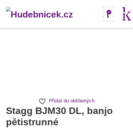
0
Stagg
BJM30
DL,
banjo
pětistrunné
množství
Přidat do oblíbených
Stagg BJM30 DL, banjo
pětistrunné