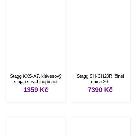
Stagg KXS-A7, klávesový
Stagg SH-CH20R, činel
stojan s rychloupínací
china 20″
pákou
1359
Kč
7390
Kč