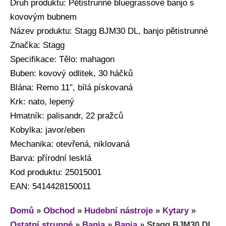
Druh produktu: Pětistrunné bluegrassové banjo s
kovovým bubnem
Název produktu: Stagg BJM30 DL, banjo pětistrunné
Značka: Stagg
Specifikace: Tělo: mahagon
Buben: kovový odlitek, 30 háčků
Blána: Remo 11″, bílá pískovaná
Krk: nato, lepený
Hmatník: palisandr, 22 pražců
Kobylka: javor/eben
Mechanika: otevřená, niklovaná
Barva: přírodní lesklá
Kod produktu: 25015001
EAN: 5414428150011
Domů
»
Obchod
»
Hudební nástroje
»
Kytary
»
Ostatní strunné
»
Banja
»
Banja
»
Stagg BJM30 DL,