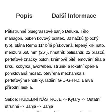
Popis
Další Informace
Pětistrunné bluegrassové banjo Deluxe. Tělo
mahagon, buben kovový odlitek, 30 háčků (plochý
typ), blána Remo 11″ bílá pískovaná, lepený krk nato,
menzura 660 mm (26″), hmatník palisandr, 22 pražců,
perleťové značky poloh, krémově bílé lemování těla a
krku, kobylka javor/eben, struník a loketní opěrka
poniklovaná mosaz, otevřená mechanika s
perleťovými knoflíky, ladění G-D-G-H-D. Barva
přírodní lesklá.
Sekce: HUDEBNÍ NÁSTROJE -> Kytary -> Ostatní
strunné -> Banja -> Banja