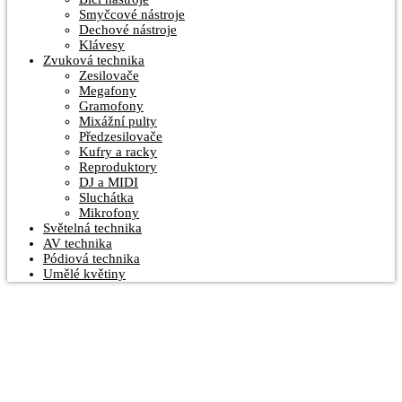
Smyčcové nástroje
Dechové nástroje
Klávesy
Zvuková technika
Zesilovače
Megafony
Gramofony
Mixážní pulty
Předzesilovače
Kufry a racky
Reproduktory
DJ a MIDI
Sluchátka
Mikrofony
Světelná technika
AV technika
Pódiová technika
Umělé květiny