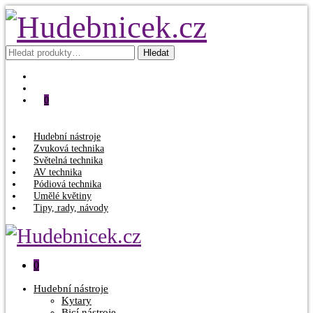
Hledat:
Hledat
0
Hudební nástroje
Zvuková technika
Světelná technika
AV technika
Pódiová technika
Umělé květiny
Tipy, rady, návody
0
Hudební nástroje
Kytary
Bicí nástroje