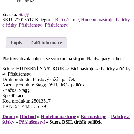
PPL: 99 Kč
Značka:
Stagg
SKU:
25013517
Kategorií:
Bicí nástroje
,
Hudební nástroje
,
Paličky
a štětky
,
Příslušenství
,
Příslušenství
Popis
Další informace
Plastový držák paliček se svorkou na stojan. Na dva páry paliček.
Sekce: HUDEBNÍ NÁSTROJE -> Bicí nástroje -> Paličky a štětky
-> Příslušenství
Druh produktu: Plastový držák paliček
Název produktu: Stagg DSH, držák paliček
Značka: Stagg
Specifikace:
Kod produktu: 25013517
EAN: 5414428135179
Domů
»
Obchod
»
Hudební nástroje
»
Bicí nástroje
»
Paličky a
štětky
»
Příslušenství
»
Stagg DSH, držák paliček