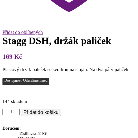
Přidat do oblíbených
Stagg DSH, držák paliček
169
Kč
Plastový držák paliček se svorkou na stojan. Na dva páry paliček.
Dostupnost: Odesíláme ihned
144 skladem
Stagg
Přidat do košíku
DSH,
držák
paliček
Doručení:
množství
Zásilkovna: 49 Kč