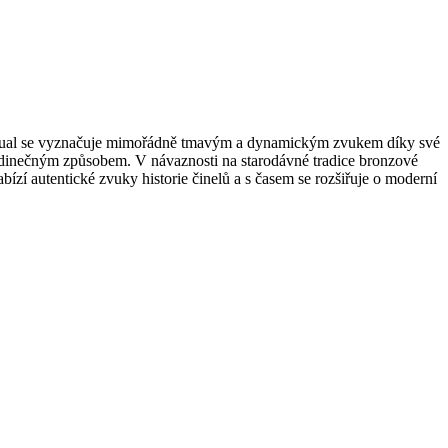
Dual se vyznačuje mimořádně tmavým a dynamickým zvukem díky své
 jedinečným způsobem. V návaznosti na starodávné tradice bronzové
zí autentické zvuky historie činelů a s časem se rozšiřuje o moderní