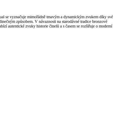
Dual se vyznačuje mimořádně tmavým a dynamickým zvukem díky své
 jedinečným způsobem. V návaznosti na starodávné tradice bronzové
zí autentické zvuky historie činelů a s časem se rozšiřuje o moderní