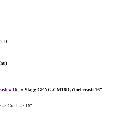
> 16″
ínu)
ash
»
16"
»
Stagg GENG-CM16D, činel crash 16″
-> Crash -> 16"