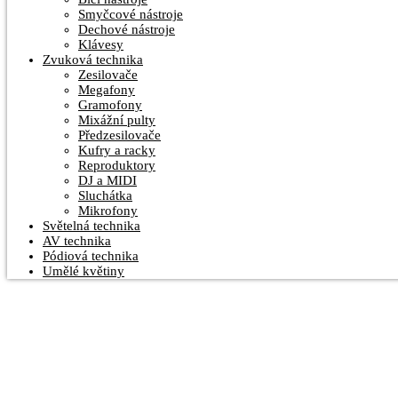
Smyčcové nástroje
Dechové nástroje
Klávesy
Zvuková technika
Zesilovače
Megafony
Gramofony
Mixážní pulty
Předzesilovače
Kufry a racky
Reproduktory
DJ a MIDI
Sluchátka
Mikrofony
Světelná technika
AV technika
Pódiová technika
Umělé květiny