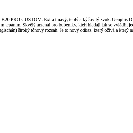
na B20 PRO CUSTOM. Extra tmavý, teplý a kýčovitý zvuk. Genghis 
 tepáním. Skvělý arzenál pro bubeníky, kteří hledají jak se vyjádřit
chán) široký tónový rozsah. Je to nový odkaz, který ožívá a který nabí