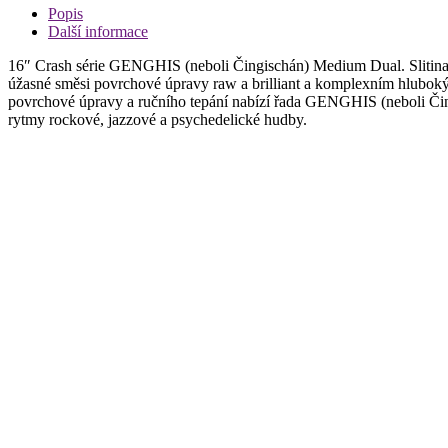
Popis
Další informace
16″ Crash série GENGHIS (neboli Čingischán) Medium Dual. Sliti
úžasné směsi povrchové úpravy raw a brilliant a komplexním hlubokým
povrchové úpravy a ručního tepání nabízí řada GENGHIS (neboli Čingis
rytmy rockové, jazzové a psychedelické hudby.