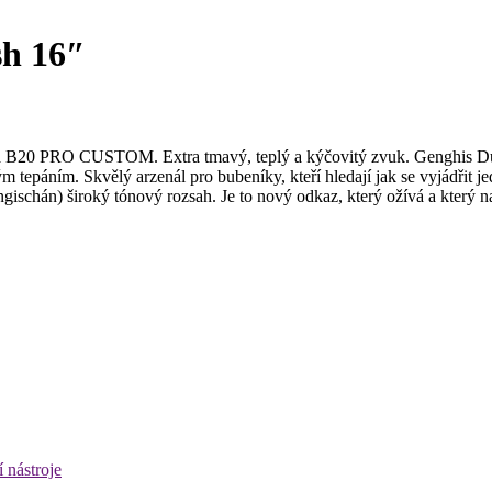
h 16″
na B20 PRO CUSTOM. Extra tmavý, teplý a kýčovitý zvuk. Genghis 
 tepáním. Skvělý arzenál pro bubeníky, kteří hledají jak se vyjádřit
chán) široký tónový rozsah. Je to nový odkaz, který ožívá a který nabí
 nástroje