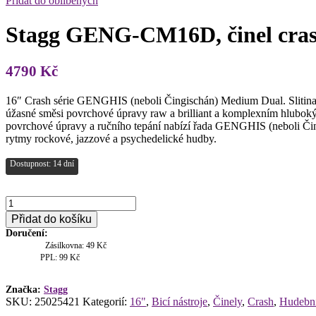
Přidat do oblíbených
Stagg GENG-CM16D, činel cras
4790
Kč
16″ Crash série GENGHIS (neboli Čingischán) Medium Dual. Sliti
úžasné směsi povrchové úpravy raw a brilliant a komplexním hlubokým
povrchové úpravy a ručního tepání nabízí řada GENGHIS (neboli Čingis
rytmy rockové, jazzové a psychedelické hudby.
Dostupnost: 14 dní
Stagg
GENG-
Přidat do košíku
CM16D,
Doručení:
činel
Zásilkovna: 49 Kč
crash
PPL: 99 Kč
16"
množství
Značka:
Stagg
SKU:
25025421
Kategorií:
16"
,
Bicí nástroje
,
Činely
,
Crash
,
Hudební