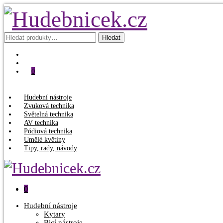
Hledat:
Hledat
0
Hudební nástroje
Zvuková technika
Světelná technika
AV technika
Pódiová technika
Umělé květiny
Tipy, rady, návody
0
Hudební nástroje
Kytary
Bicí nástroje