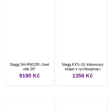
Stagg SH-RM22R, činel
Stagg KXS-10, klávesový
ride 20″
stojan s rychloupínací
pákou
9190
Kč
1359
Kč