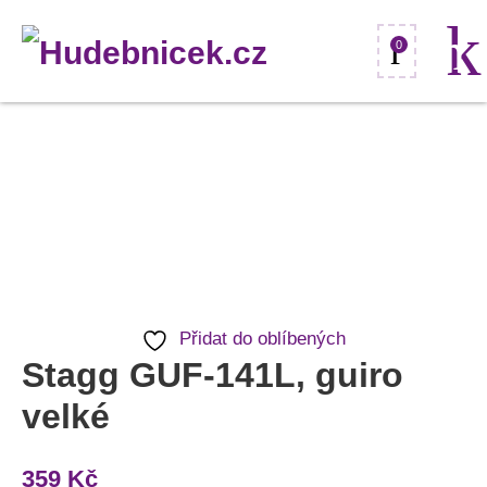
0
Stagg
GUF-
141L,
guiro
velké
množství
Přidat do oblíbených
Stagg GUF-141L, guiro
velké
359
Kč