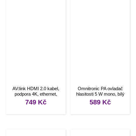
AV:link HDMI 2.0 kabel,
Omnitronic PA ovladač
podpora 4K, ethernet,
hlasitosti 5 W mono, bílý
délka 15m
749
Kč
589
Kč