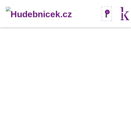
0
Stagg
MIS-
0822BK,
mikrofonní
stojan,
černý
množství