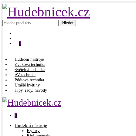
Hledat:
Hledat
0
Hudební nástroje
Zvuková technika
Světelná technika
AV technika
Pódiová technika
Umělé květiny
Tipy, rady, návody
0
Hudební nástroje
Kytary
Bicí nástroje