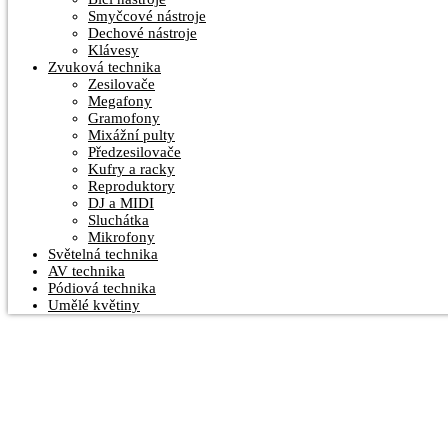
Smyčcové nástroje
Dechové nástroje
Klávesy
Zvuková technika
Zesilovače
Megafony
Gramofony
Mixážní pulty
Předzesilovače
Kufry a racky
Reproduktory
DJ a MIDI
Sluchátka
Mikrofony
Světelná technika
AV technika
Pódiová technika
Umělé květiny