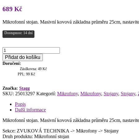
689
Kč
Mikrofonní stojan. Masivní kovová základna průměru 25cm, nastavitel
Dostupnost: 14 dní
Stagg
MIS-
Přidat do košíku
1120BK,
Doručení:
mikrofonní
Zásilkovna: 49 Kč
stojan
PPL: 99 Kč
množství
Značka:
Stagg
SKU:
25013297
Kategorií:
Mikrofony
,
Mikrofony
,
Stojany
,
Stojany
,
Popis
Další informace
Mikrofonní stojan. Masivní kovová základna průměru 25cm, nastavitel
Sekce: ZVUKOVÁ TECHNIKA -> Mikrofony -> Stojany
Druh produktu: Mikrofonní stojan