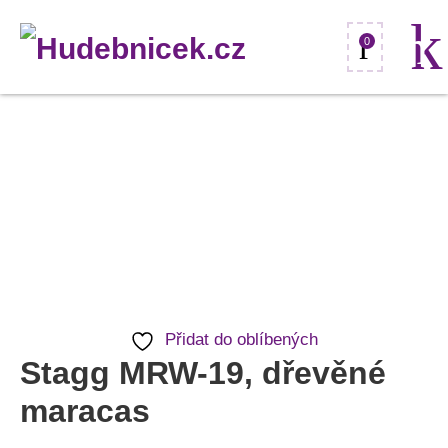
0
Stagg
MRW-
19,
dřevěné
maracas
množství
Přidat do oblíbených
Stagg MRW-19, dřevěné
maracas