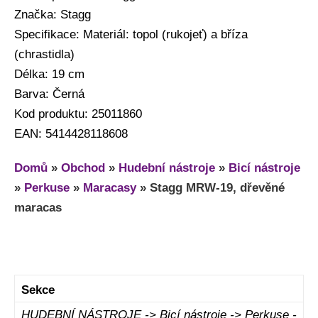
Značka: Stagg
Specifikace: Materiál: topol (rukojeť) a bříza
(chrastidla)
Délka: 19 cm
Barva: Černá
Kod produktu: 25011860
EAN: 5414428118608
Domů
»
Obchod
»
Hudební nástroje
»
Bicí nástroje
»
Perkuse
»
Maracasy
»
Stagg MRW-19, dřevěné
maracas
Sekce
HUDEBNÍ NÁSTROJE -> Bicí nástroje -> Perkuse -