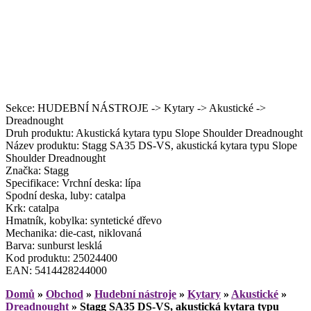
Sekce: HUDEBNÍ NÁSTROJE -> Kytary -> Akustické ->
Dreadnought
Druh produktu: Akustická kytara typu Slope Shoulder Dreadnought
Název produktu: Stagg SA35 DS-VS, akustická kytara typu Slope
Shoulder Dreadnought
Značka: Stagg
Specifikace: Vrchní deska: lípa
Spodní deska, luby: catalpa
Krk: catalpa
Hmatník, kobylka: syntetické dřevo
Mechanika: die-cast, niklovaná
Barva: sunburst lesklá
Kod produktu: 25024400
EAN: 5414428244000
Domů
»
Obchod
»
Hudební nástroje
»
Kytary
»
Akustické
»
Dreadnought
»
Stagg SA35 DS-VS, akustická kytara typu