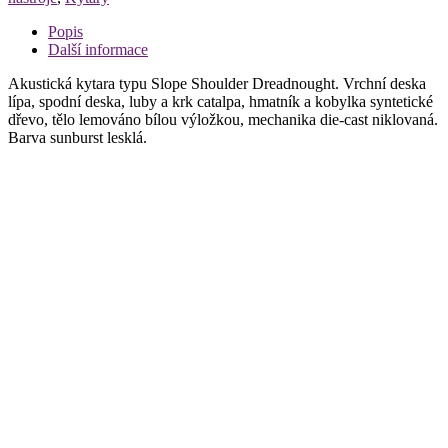
množství
Popis
Další informace
Akustická kytara typu Slope Shoulder Dreadnought. Vrchní deska
lípa, spodní deska, luby a krk catalpa, hmatník a kobylka syntetické
dřevo, tělo lemováno bílou výložkou, mechanika die-cast niklovaná.
Barva sunburst lesklá.