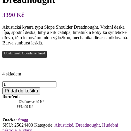
3390
Kč
Akustická kytara typu Slope Shoulder Dreadnought. Vrchní deska
lípa, spodní deska, luby a krk catalpa, hmatník a kobylka syntetické
dřevo, tělo lemováno bílou výložkou, mechanika die-cast niklovaná.
Barva sunburst lesklá.
Dostupnost: Odesíláme ihned
4 skladem
Stagg
SA35
Přidat do košíku
DS-
Doručení:
VS,
Zásilkovna: 49 Kč
akustická
PPL: 99 Kč
kytara
typu
Slope
Značka:
Stagg
SKU:
25024400
Kategorie:
Akustické
,
Dreadnought
,
Hudební
Shoulder
nástroje
,
Kytary
Dreadnought