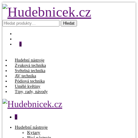
Hledat:
Hledat
0
Hudební nástroje
Zvuková technika
Světelná technika
AV technika
Pódiová technika
Umělé květiny
Tipy, rady, návody
0
Hudební nástroje
Kytary
Bicí nástroje