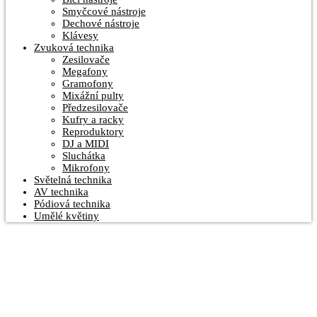
Smyčcové nástroje
Dechové nástroje
Klávesy
Zvuková technika
Zesilovače
Megafony
Gramofony
Mixážní pulty
Předzesilovače
Kufry a racky
Reproduktory
DJ a MIDI
Sluchátka
Mikrofony
Světelná technika
AV technika
Pódiová technika
Umělé květiny