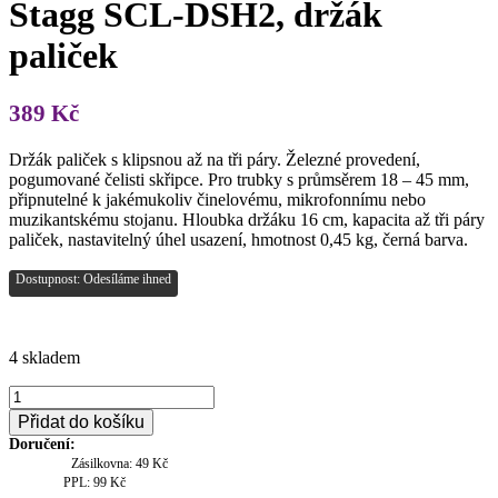
Stagg SCL-DSH2, držák
paliček
389
Kč
Držák paliček s klipsnou až na tři páry. Železné provedení,
pogumované čelisti skřipce. Pro trubky s průmsěrem 18 – 45 mm,
připnutelné k jakémukoliv činelovému, mikrofonnímu nebo
muzikantskému stojanu. Hloubka držáku 16 cm, kapacita až tři páry
paliček, nastavitelný úhel usazení, hmotnost 0,45 kg, černá barva.
Dostupnost: Odesíláme ihned
4 skladem
Stagg
SCL-
Přidat do košíku
DSH2,
Doručení:
držák
Zásilkovna: 49 Kč
paliček
PPL: 99 Kč
množství