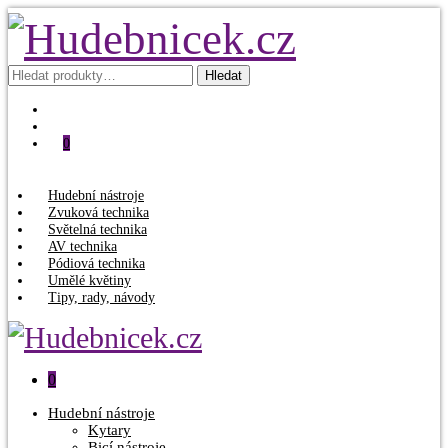
Hledat:
Hledat
0
Hudební nástroje
Zvuková technika
Světelná technika
AV technika
Pódiová technika
Umělé květiny
Tipy, rady, návody
0
Hudební nástroje
Kytary
Bicí nástroje