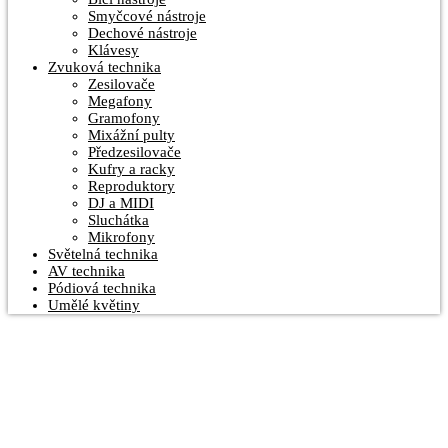
Smyčcové nástroje
Dechové nástroje
Klávesy
Zvuková technika
Zesilovače
Megafony
Gramofony
Mixážní pulty
Předzesilovače
Kufry a racky
Reproduktory
DJ a MIDI
Sluchátka
Mikrofony
Světelná technika
AV technika
Pódiová technika
Umělé květiny