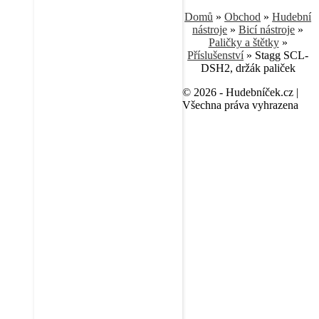
Domů
»
Obchod
»
Hudební
nástroje
»
Bicí nástroje
»
Paličky a štětky
»
Příslušenství
»
Stagg SCL-
DSH2, držák paliček
© 2026 - Hudebníček.cz |
Všechna práva vyhrazena