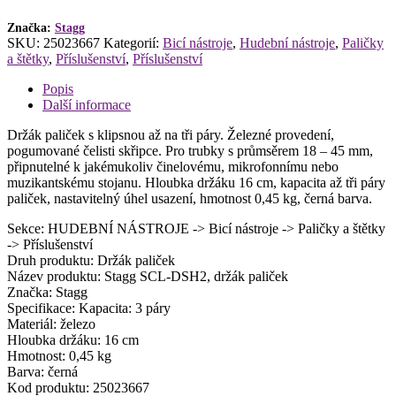
Značka:
Stagg
SKU:
25023667
Kategorií:
Bicí nástroje
,
Hudební nástroje
,
Paličky
a štětky
,
Příslušenství
,
Příslušenství
Popis
Další informace
Držák paliček s klipsnou až na tři páry. Železné provedení,
pogumované čelisti skřipce. Pro trubky s průmsěrem 18 – 45 mm,
připnutelné k jakémukoliv činelovému, mikrofonnímu nebo
muzikantskému stojanu. Hloubka držáku 16 cm, kapacita až tři páry
paliček, nastavitelný úhel usazení, hmotnost 0,45 kg, černá barva.
Sekce: HUDEBNÍ NÁSTROJE -> Bicí nástroje -> Paličky a štětky
-> Příslušenství
Druh produktu: Držák paliček
Název produktu: Stagg SCL-DSH2, držák paliček
Značka: Stagg
Specifikace: Kapacita: 3 páry
Materiál: železo
Hloubka držáku: 16 cm
Hmotnost: 0,45 kg
Barva: černá
Kod produktu: 25023667