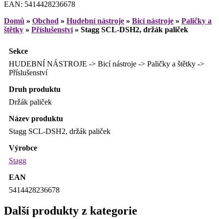
EAN: 5414428236678
Domů
»
Obchod
»
Hudební nástroje
»
Bicí nástroje
»
Paličky a
štětky
»
Příslušenství
»
Stagg SCL-DSH2, držák paliček
Sekce
HUDEBNÍ NÁSTROJE -> Bicí nástroje -> Paličky a štětky ->
Příslušenství
Druh produktu
Držák paliček
Název produktu
Stagg SCL-DSH2, držák paliček
Výrobce
Stagg
EAN
5414428236678
Další produkty z kategorie