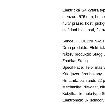
Elektrická 3/4 kytara t
menzura 576 mm, hmatník
nultý pražec kost, pickg
ovládání hlasitosti, 2x 
Sekce: HUDEBNÍ NÁSTRO
Druh produktu: Elektrick
Název produktu: Stagg S
Značka: Stagg
Specifikace: Tělo: masi
Krk: javor, šroubovaný
Hmatník: palisandr, 22 
Mechanika: die-cast, ni
Kobylka: tremolo typu St
Elektronika: 3x jednocív