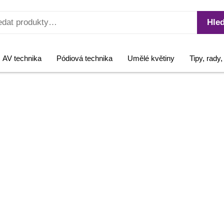
Hled
AV technika
Pódiová technika
Umělé květiny
Tipy, rady