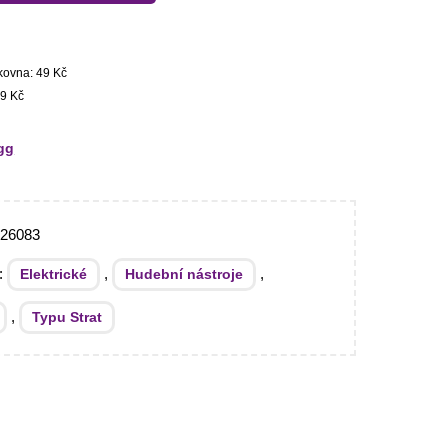
kovna: 49 Kč
9 Kč
gg
026083
e:
,
,
Elektrické
Hudební nástroje
,
Typu Strat