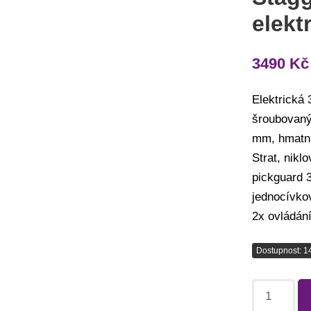
elekt
3490
Kč
Elektrická 
šroubovaný
mm, hmatní
Strat, nikl
pickguard 3
jednocívkov
2x ovládání
Dostupnost: 1