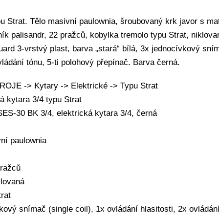
ypu Strat. Tělo masivní paulownia, šroubovaný krk javor s 
 palisandr, 22 pražců, kobylka tremolo typu Strat, niklova
uard 3-vrstvý plast, barva „stará“ bílá, 3x jednocívkový sním
ovládání tónu, 5-ti polohový přepínač. Barva černá.
JE -> Kytary -> Elektrické -> Typu Strat
á kytara 3/4 typu Strat
ES-30 BK 3/4, elektrická kytara 3/4, černá
vní paulownia
pražců
klovaná
rat
kový snímač (single coil), 1x ovládání hlasitosti, 2x ovládání