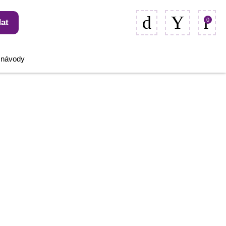
0
at
, návody