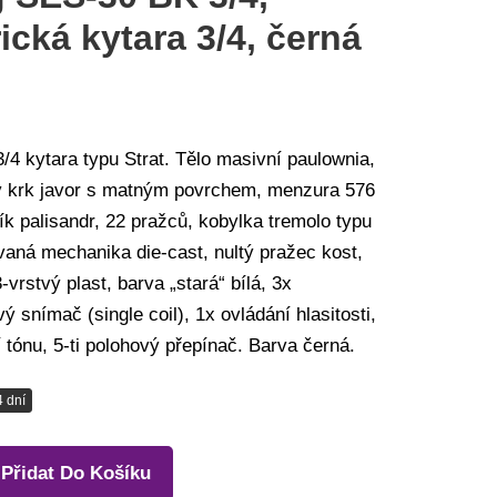
rická kytara 3/4, černá
3/4 kytara typu Strat. Tělo masivní paulownia,
 krk javor s matným povrchem, menzura 576
k palisandr, 22 pražců, kobylka tremolo typu
ovaná mechanika die-cast, nultý pražec kost,
-vrstvý plast, barva „stará“ bílá, 3x
ý snímač (single coil), 1x ovládání hlasitosti,
 tónu, 5-ti polohový přepínač. Barva černá.
4 dní
Přidat Do Košíku