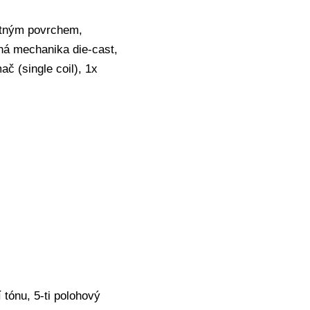
matným povrchem,
ná mechanika die-cast,
ač (single coil), 1x
 tónu, 5-ti polohový