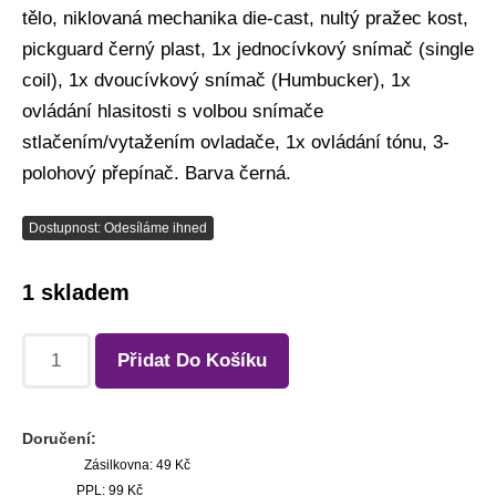
tělo, niklovaná mechanika die-cast, nultý pražec kost,
pickguard černý plast, 1x jednocívkový snímač (single
coil), 1x dvoucívkový snímač (Humbucker), 1x
ovládání hlasitosti s volbou snímače
stlačením/vytažením ovladače, 1x ovládání tónu, 3-
polohový přepínač. Barva černá.
Dostupnost: Odesíláme ihned
1 skladem
Přidat Do Košíku
Doručení:
Zásilkovna: 49 Kč
PPL: 99 Kč