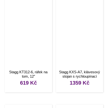
Stagg KT312-6, ráfek na
Stagg KXS-A7, klávesový
tom, 12″
stojan s rychloupínací
pákou
619
Kč
1359
Kč