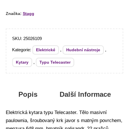
Značka:
Stagg
SKU:
25026109
Kategorie:
,
,
Elektrické
Hudební nástroje
,
Kytary
Typu Telecaster
Popis
Další Informace
Elektrická kytara typu Telecaster. Tělo masivní
paulownia, šroubovaný krk javor s matným povrchem,
menzura 648 mm, hmatník palisandr, 22 pražců,