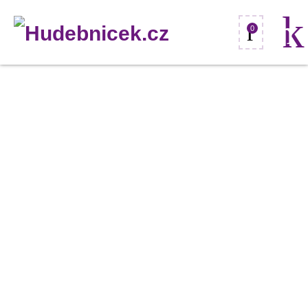
0
Stagg
SET-
PLUS
BK,
elektrická
kytara,
černá
množství