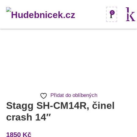
0
Stagg
SH-
CM14R,
činel
crash
14"
Přidat do oblíbených
množství
Stagg SH-CM14R, činel
crash 14″
1850
Kč