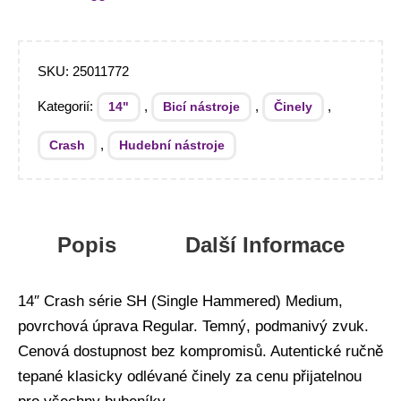
SKU:
25011772
Kategorií:
,
,
,
14"
Bicí nástroje
Činely
,
Crash
Hudební nástroje
Popis
Další Informace
14″ Crash série SH (Single Hammered) Medium,
povrchová úprava Regular. Temný, podmanivý zvuk.
Cenová dostupnost bez kompromisů. Autentické ručně
tepané klasicky odlévané činely za cenu přijatelnou