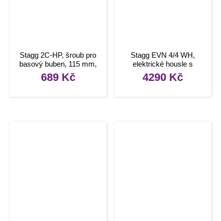
Stagg 2C-HP, šroub pro
Stagg EVN 4/4 WH,
basový buben, 115 mm,
elektrické housle s
10ks
pouzdrem a sluchátky, bílé
689
Kč
4290
Kč