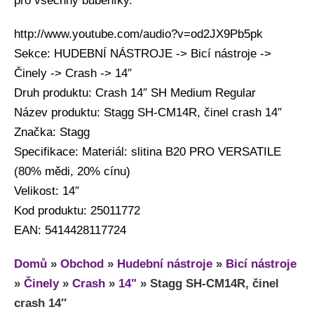
pro všechny bubeníky.
http://www.youtube.com/audio?v=od2JX9Pb5pk
Sekce: HUDEBNÍ NÁSTROJE -> Bicí nástroje ->
Činely -> Crash -> 14″
Druh produktu: Crash 14″ SH Medium Regular
Název produktu: Stagg SH-CM14R, činel crash 14″
Značka: Stagg
Specifikace: Materiál: slitina B20 PRO VERSATILE
(80% mědi, 20% cínu)
Velikost: 14″
Kod produktu: 25011772
EAN: 5414428117724
Domů
»
Obchod
»
Hudební nástroje
»
Bicí nástroje
»
Činely
»
Crash
»
14"
»
Stagg SH-CM14R, činel
crash 14″