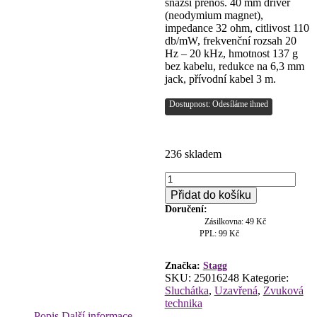
snazší přenos. 40 mm driver
(neodymium magnet),
impedance 32 ohm, citlivost 110
db/mW, frekvenční rozsah 20
Hz – 20 kHz, hmotnost 137 g
bez kabelu, redukce na 6,3 mm
jack, přívodní kabel 3 m.
Dostupnost: Odesíláme ihned
236 skladem
Stagg
SHP-
Přidat do košíku
3000H,
Doručení:
Hi-
Zásilkovna: 49 Kč
Fi
PPL: 99 Kč
deluxe
sluchátka
množství
Značka:
Stagg
SKU:
25016248
Kategorie:
Sluchátka
,
Uzavřená
,
Zvuková
technika
Popis
Další informace