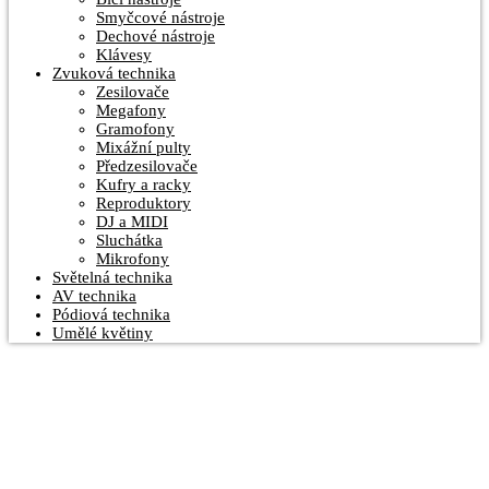
Smyčcové nástroje
Dechové nástroje
Klávesy
Zvuková technika
Zesilovače
Megafony
Gramofony
Mixážní pulty
Předzesilovače
Kufry a racky
Reproduktory
DJ a MIDI
Sluchátka
Mikrofony
Světelná technika
AV technika
Pódiová technika
Umělé květiny