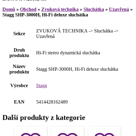
Domů
»
Obchod
»
Zvuková technika
»
Sluchátka
»
Uzavřená
»
Stagg SHP-3000H, Hi-Fi deluxe sluchátka
ZVUKOVÁ TECHNIKA -> Sluchátka ->
Sekce
Uzavřená
Druh
Hi-Fi stereo dynamická sluchátka
produktu
Název
Stagg SHP-3000H, Hi-Fi deluxe sluchátka
produktu
Výrobce
Stagg
EAN
5414428162489
Další produkty z kategorie