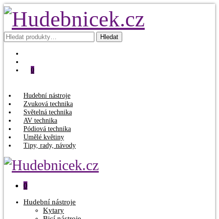
Hledat:
Hledat
0
Hudební nástroje
Zvuková technika
Světelná technika
AV technika
Pódiová technika
Umělé květiny
Tipy, rady, návody
0
Hudební nástroje
Kytary
Bicí nástroje