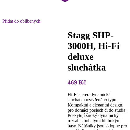
Přidat do oblíbených
Stagg SHP-
3000H, Hi-Fi
deluxe
sluchátka
469
Kč
Hi-Fi stereo dynamická
sluchátka uzavřeného typu.
Kompaktní a elegantní design,
pro domácí poslech či do studia.
Poskytují široký dynamický
rozsah s bohatými hlubokými
basy. Náúšníky jsou sklopné pro