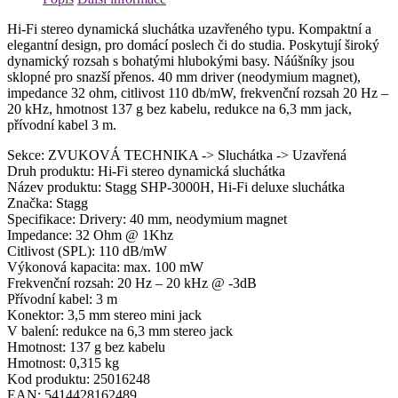
Hi-Fi stereo dynamická sluchátka uzavřeného typu. Kompaktní a
elegantní design, pro domácí poslech či do studia. Poskytují široký
dynamický rozsah s bohatými hlubokými basy. Náúšníky jsou
sklopné pro snazší přenos. 40 mm driver (neodymium magnet),
impedance 32 ohm, citlivost 110 db/mW, frekvenční rozsah 20 Hz –
20 kHz, hmotnost 137 g bez kabelu, redukce na 6,3 mm jack,
přívodní kabel 3 m.
Sekce: ZVUKOVÁ TECHNIKA -> Sluchátka -> Uzavřená
Druh produktu: Hi-Fi stereo dynamická sluchátka
Název produktu: Stagg SHP-3000H, Hi-Fi deluxe sluchátka
Značka: Stagg
Specifikace: Drivery: 40 mm, neodymium magnet
Impedance: 32 Ohm @ 1Khz
Citlivost (SPL): 110 dB/mW
Výkonová kapacita: max. 100 mW
Frekvenční rozsah: 20 Hz – 20 kHz @ -3dB
Přívodní kabel: 3 m
Konektor: 3,5 mm stereo mini jack
V balení: redukce na 6,3 mm stereo jack
Hmotnost: 137 g bez kabelu
Hmotnost: 0,315 kg
Kod produktu: 25016248
EAN: 5414428162489