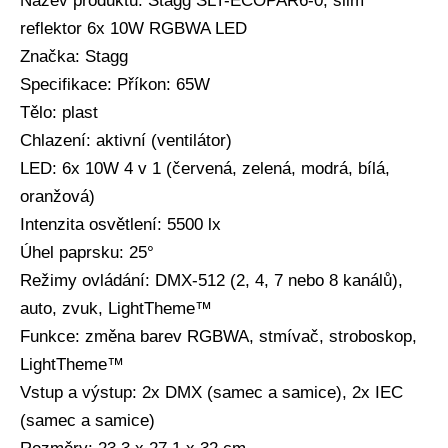
Název produktu: Stagg SLT-ECOPAR6-0, slim
reflektor 6x 10W RGBWA LED
Značka: Stagg
Specifikace: Příkon: 65W
Tělo: plast
Chlazení: aktivní (ventilátor)
LED: 6x 10W 4 v 1 (červená, zelená, modrá, bílá,
oranžová)
Intenzita osvětlení: 5500 lx
Úhel paprsku: 25°
Režimy ovládání: DMX-512 (2, 4, 7 nebo 8 kanálů),
auto, zvuk, LightTheme™
Funkce: změna barev RGBWA, stmívač, stroboskop,
LightTheme™
Vstup a výstup: 2x DMX (samec a samice), 2x IEC
(samec a samice)