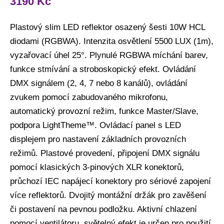
3190
Kč
Plastový slim LED reflektor osazený šesti 10W HCL
diodami (RGBWA). Intenzita osvětlení 5500 LUX (1m),
vyzařovací úhel 25°. Plynulé RGBWA míchání barev,
funkce stmívání a stroboskopický efekt. Ovládání
DMX signálem (2, 4, 7 nebo 8 kanálů), ovládání
zvukem pomocí zabudovaného mikrofonu,
automatický provozní režim, funkce Master/Slave,
podpora LightTheme™. Ovládací panel s LED
displejem pro nastavení základních provozních
režimů. Plastové provedení, připojení DMX signálu
pomocí klasických 3-pinových XLR konektorů,
průchozí IEC napájecí konektory pro sériové zapojení
více reflektorů. Dvojitý montážní držák pro zavěšení
či postavení na pevnou podložku. Aktivní chlazení
pomocí ventilátoru, světelný efekt je určen pro použití