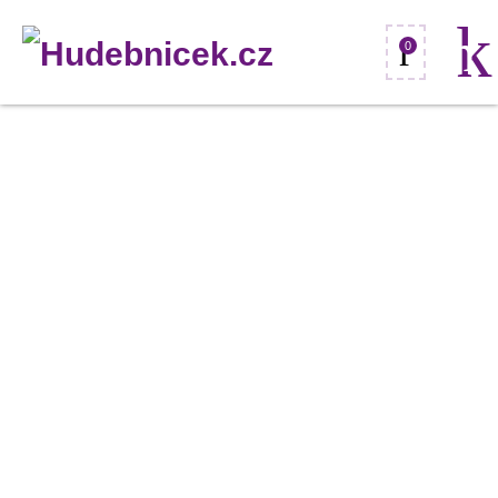
0
Stagg
SLT-
ECOPAR6-
0,
slim
reflektor
6x
10W
RGBWA
LED
množství