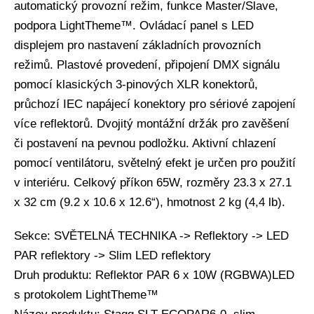
automatický provozní režim, funkce Master/Slave,
podpora LightTheme™. Ovládací panel s LED
displejem pro nastavení základních provozních
režimů. Plastové provedení, připojení DMX signálu
pomocí klasických 3-pinových XLR konektorů,
průchozí IEC napájecí konektory pro sériové zapojení
více reflektorů. Dvojitý montážní držák pro zavěšení
či postavení na pevnou podložku. Aktivní chlazení
pomocí ventilátoru, světelný efekt je určen pro použití
v interiéru. Celkový příkon 65W, rozměry 23.3 x 27.1
x 32 cm (9.2 x 10.6 x 12.6“), hmotnost 2 kg (4,4 lb).
Sekce: SVĚTELNÁ TECHNIKA -> Reflektory -> LED
PAR reflektory -> Slim LED reflektory
Druh produktu: Reflektor PAR 6 x 10W (RGBWA)LED
s protokolem LightTheme™