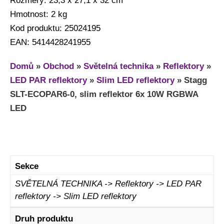
Rozměry: 23,3 x 27,1 x 32 cm
Hmotnost: 2 kg
Kod produktu: 25024195
EAN: 5414428241955
Domů
»
Obchod
»
Světelná technika
»
Reflektory
»
LED PAR reflektory
»
Slim LED reflektory
»
Stagg
SLT-ECOPAR6-0, slim reflektor 6x 10W RGBWA
LED
Sekce
SVĚTELNÁ TECHNIKA -> Reflektory -> LED PAR
reflektory -> Slim LED reflektory
Druh produktu