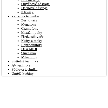
Smyčcové nástroje
Dechové nástroje
Klávesy
Zvuková technika
Zesilovače
Megafony
Gramofony
Mixážní pulty
Předzesilovače
Kufry a racky
Reproduktory
DJ a MIDI
Sluchátka
Mikrofony
Světelná technika
AV technika
Pódiová technika
Umělé květiny