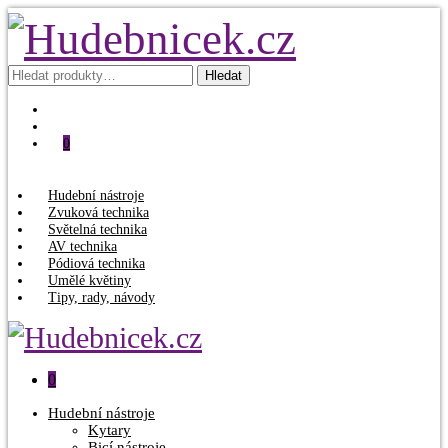
Hledat:
Hledat
0
Hudební nástroje
Zvuková technika
Světelná technika
AV technika
Pódiová technika
Umělé květiny
Tipy, rady, návody
0
Hudební nástroje
Kytary
Bicí nástroje