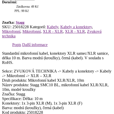
Doručení:
mikrofonní
Zásilkovna: 49 Kč
kabel
PPL: 99 Kč
XLR/XLR,
10m,
modré
Značka:
Stagg
SKU:
25018228
Kategorií:
Kabely
,
Kabely a konektory
,
kroužky
Mikrofonní
,
Mikrofonní
,
XLR - XLR
,
XLR - XLR
,
Zvuková
množství
technika
Popis
Další informace
Standardní mikrofonní kabel, konektory XLR samec/XLR samice,
délka 10 m. Barva modrá (kroužky), černá (kabel). V souladu s
RoHS.
Sekce: ZVUKOVÁ TECHNIKA -> Kabely a konektory -> Kabely
-> Mikrofonní -> XLR – XLR
Druh produktu: Mikrofonní kabel XLR/XLR, 10m
Název produktu: Stagg SMC10 BL, mikrofonní kabel XLR/XLR,
10m, modré kroužky
Značka: Stagg
Specifikace: Délka: 10 m
Konektory: 1x 3-pin XLR (M), 1x 3-pin XLR (F)
Barva: modrá (kroužky), černá (kabel)
Kod produktu: 25018228