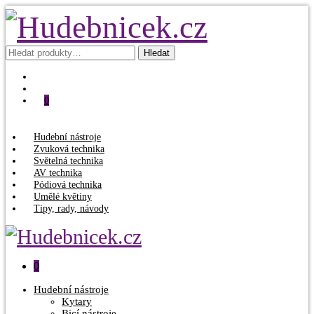
Hledat:
Hledat
0
Hudební nástroje
Zvuková technika
Světelná technika
AV technika
Pódiová technika
Umělé květiny
Tipy, rady, návody
0
Hudební nástroje
Kytary
Bicí nástroje