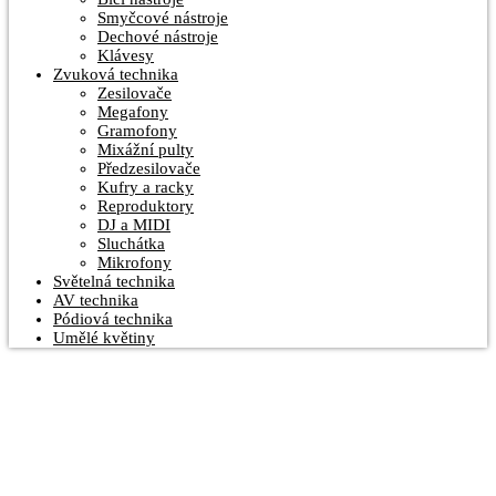
Smyčcové nástroje
Dechové nástroje
Klávesy
Zvuková technika
Zesilovače
Megafony
Gramofony
Mixážní pulty
Předzesilovače
Kufry a racky
Reproduktory
DJ a MIDI
Sluchátka
Mikrofony
Světelná technika
AV technika
Pódiová technika
Umělé květiny