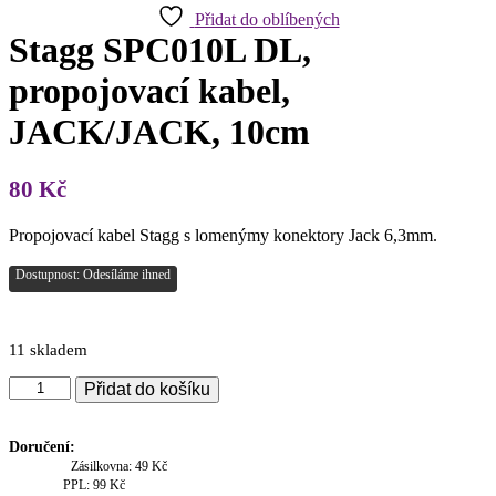
Přidat do oblíbených
Stagg SPC010L DL,
propojovací kabel,
JACK/JACK, 10cm
80
Kč
Propojovací kabel Stagg s lomenýmy konektory Jack 6,3mm.
Dostupnost: Odesíláme ihned
11 skladem
Stagg
Přidat do košíku
SPC010L
DL,
propojovací
Doručení:
kabel,
Zásilkovna: 49 Kč
JACK/JACK,
PPL: 99 Kč