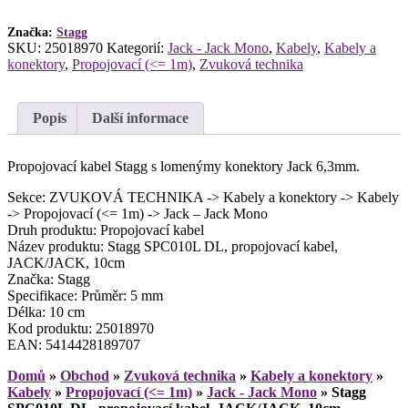
10cm
množství
Značka:
Stagg
SKU:
25018970
Kategorií:
Jack - Jack Mono
,
Kabely
,
Kabely a
konektory
,
Propojovací (<= 1m)
,
Zvuková technika
Popis
Další informace
Propojovací kabel Stagg s lomenýmy konektory Jack 6,3mm.
Sekce: ZVUKOVÁ TECHNIKA -> Kabely a konektory -> Kabely
-> Propojovací (<= 1m) -> Jack – Jack Mono
Druh produktu: Propojovací kabel
Název produktu: Stagg SPC010L DL, propojovací kabel,
JACK/JACK, 10cm
Značka: Stagg
Specifikace: Průměr: 5 mm
Délka: 10 cm
Kod produktu: 25018970
EAN: 5414428189707
Domů
»
Obchod
»
Zvuková technika
»
Kabely a konektory
»
Kabely
»
Propojovací (<= 1m)
»
Jack - Jack Mono
»
Stagg