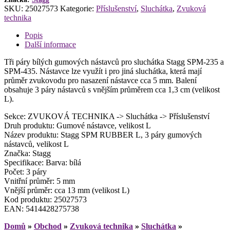
nástavců,
SKU:
25027573
Kategorie:
Příslušenství
,
Sluchátka
,
Zvuková
velikost
technika
L
množství
Popis
Další informace
Tři páry bílých gumových nástavců pro sluchátka Stagg SPM-235 a
SPM-435. Nástavce lze využít i pro jiná sluchátka, která mají
průměr zvukovodu pro nasazení nástavce cca 5 mm. Balení
obsahuje 3 páry nástavců s vnějším průměrem cca 1,3 cm (velikost
L).
Sekce: ZVUKOVÁ TECHNIKA -> Sluchátka -> Příslušenství
Druh produktu: Gumové nástavce, velikost L
Název produktu: Stagg SPM RUBBER L, 3 páry gumových
nástavců, velikost L
Značka: Stagg
Specifikace: Barva: bílá
Počet: 3 páry
Vnitřní průměr: 5 mm
Vnější průměr: cca 13 mm (velikost L)
Kod produktu: 25027573
EAN: 5414428275738
Domů
»
Obchod
»
Zvuková technika
»
Sluchátka
»