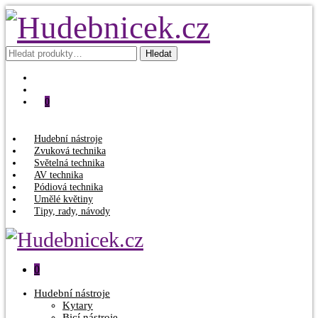
Hledat:
Hledat
0
Hudební nástroje
Zvuková technika
Světelná technika
AV technika
Pódiová technika
Umělé květiny
Tipy, rady, návody
0
Hudební nástroje
Kytary
Bicí nástroje