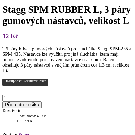
Stagg SPM RUBBER L, 3 páry
gumových nástavců, velikost L
12
Kč
Tři páry bílých gumových nástavců pro sluchátka Stagg SPM-235 a
SPM-435. Nástavce lze využít i pro jiná sluchátka, která mají
průměr zvukovodu pro nasazení nástavce cca 5 mm. Balení
obsahuje 3 páry nástavců s vnějším průměrem cca 1,3 cm (velikost
L).
Dostupnost: Odesíláme ihned
Stagg
SPM
Přidat do košíku
RUBBER
Doručení:
L,
Zásilkovna: 49 Kč
3
PPL: 99 Kč
páry
gumových
Značka:
Stagg