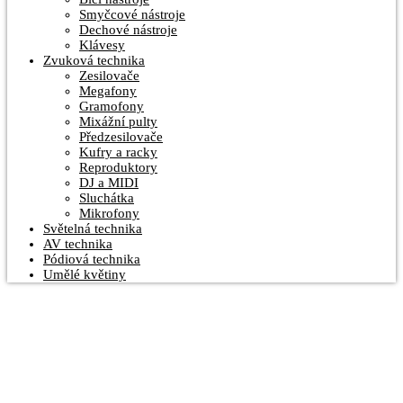
Smyčcové nástroje
Dechové nástroje
Klávesy
Zvuková technika
Zesilovače
Megafony
Gramofony
Mixážní pulty
Předzesilovače
Kufry a racky
Reproduktory
DJ a MIDI
Sluchátka
Mikrofony
Světelná technika
AV technika
Pódiová technika
Umělé květiny