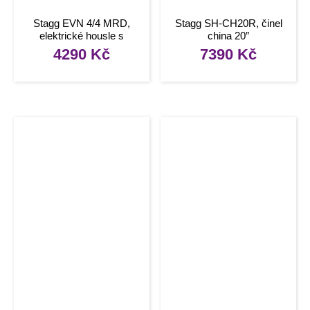
Stagg EVN 4/4 MRD,
Stagg SH-CH20R, činel
elektrické housle s
china 20″
pouzdrem a sluchátky,
4290
Kč
7390
Kč
červená metalíza