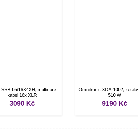
 SSB-05/16X4XH, multicore
Omnitronic XDA-1002, zesilo
kabel 16x XLR
510 W
3090
Kč
9190
Kč