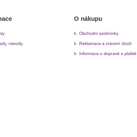
mace
O nákupu
kty
Obchodní podmínky
rady, návody
Reklamace a vrácení zboží
Informace o dopravě a platbě
Ochrana osobních údajů
Zásady cookies (EU)
konektory
»
Kabely
»
Y kabely rozbočovací
»
Jack - 2x RCA
»
Stagg SY
© 2026 - Hudebníček.cz | Všechna práva vyhrazena