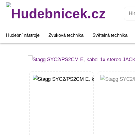
Hledat:
Hudební nástroje
Zvuková technika
Světelná technika
Stagg
SYC2/PS2CM
E,
kabel
1x
stereo
JACK/2x
RCA,
2m