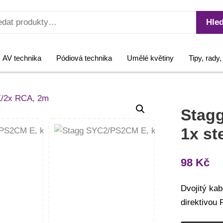
Hled
AV technika
Pódiová technika
Umělé květiny
Tipy, rady
Stag
1x s
98
Kč
Dvojitý kab
direktivou