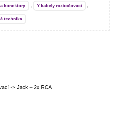
,
,
 a konektory
Y kabely rozbočovací
á technika
vací -> Jack – 2x RCA