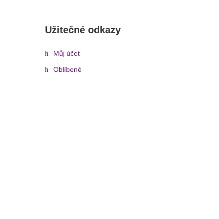
Užitečné odkazy
Můj účet
Oblíbené
C2/PS2CM E, kabel 1x stereo JACK/2x RCA, 2m