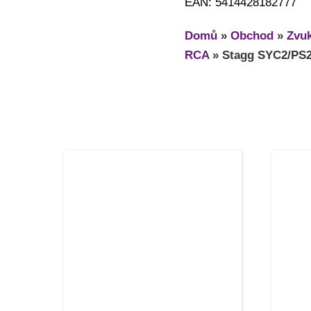
EAN: 5414428182777
Domů
»
Obchod
»
Zvuk
RCA
»
Stagg SYC2/PS2