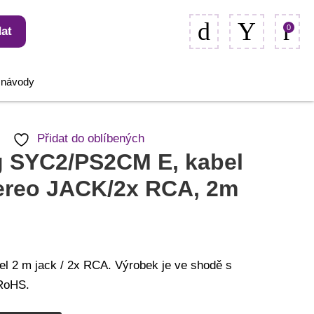
0
at
, návody
Přidat do oblíbených
g SYC2/PS2CM E, kabel
tereo JACK/2x RCA, 2m
el 2 m jack / 2x RCA. Výrobek je ve shodě s
 RoHS.