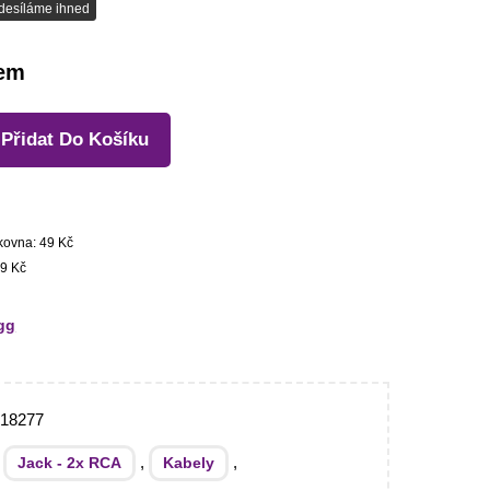
desíláme ihned
dem
Přidat Do Košíku
kovna: 49 Kč
9 Kč
gg
018277
:
,
,
Jack - 2x RCA
Kabely