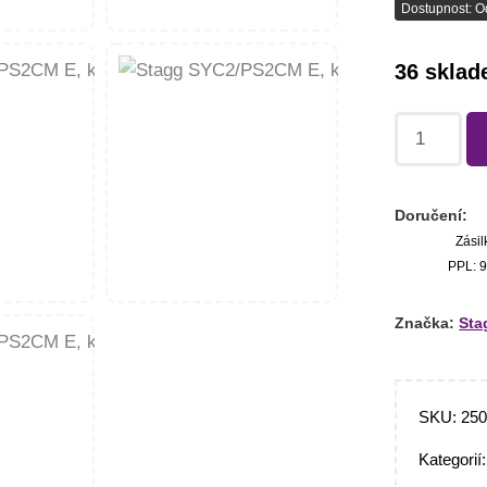
Dostupnost: O
36 skla
Doručení:
Zásil
PPL: 9
Značka:
Sta
SKU:
25
Kategorií