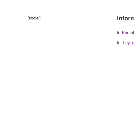
Infor
[social]
Konta
Tipy, 
Domů
»
Obchod
»
Zvuková technika
»
Kabely a 