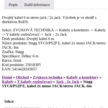
Popis
Další informace
Dvojitý kabel 6 m stereo jack / 2x jack. Výrobek je ve shodě s
direktivou RoHS.
Sekce: ZVUKOVÁ TECHNIKA -> Kabely a konektory -> Kabely
-> Y kabely rozbočovací -> Jack – 2x Jack
Druh produktu: Dvojitý kabel 6 m
Název produktu: Stagg SYC6/PS2P E, kabel 2x mono JACK/stereo
JACK, 6m
Značka: Stagg
Specifikace: Délka: 6 m
Barva: černá
Kod produktu: 25018305
EAN: 5414428183057
Domů
»
Obchod
»
Zvuková technika
»
Kabely a konektory
»
Kabely
»
Y kabely rozbočovací
»
Jack - 2x Jack
»
Stagg
SYC6/PS2P E, kabel 2x mono JACK/stereo JACK, 6m
Sekce