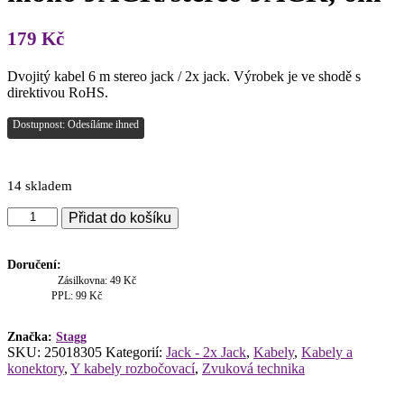
179
Kč
Dvojitý kabel 6 m stereo jack / 2x jack. Výrobek je ve shodě s
direktivou RoHS.
Dostupnost: Odesíláme ihned
14 skladem
Stagg
Přidat do košíku
SYC6/PS2P
E,
kabel
Doručení:
2x
Zásilkovna: 49 Kč
mono
PPL: 99 Kč
JACK/stereo
JACK,
Značka:
Stagg
6m
SKU:
25018305
Kategorií:
Jack - 2x Jack
,
Kabely
,
Kabely a
množství
konektory
,
Y kabely rozbočovací
,
Zvuková technika