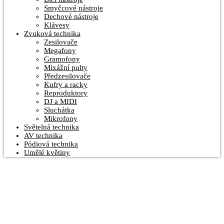
Smyčcové nástroje
Dechové nástroje
Klávesy
Zvuková technika
Zesilovače
Megafony
Gramofony
Mixážní pulty
Předzesilovače
Kufry a racky
Reproduktory
DJ a MIDI
Sluchátka
Mikrofony
Světelná technika
AV technika
Pódiová technika
Umělé květiny