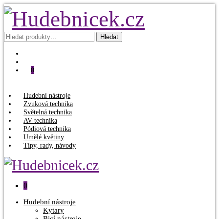
Hledat:
Hledat
0
Hudební nástroje
Zvuková technika
Světelná technika
AV technika
Pódiová technika
Umělé květiny
Tipy, rady, návody
0
Hudební nástroje
Kytary
Bicí nástroje