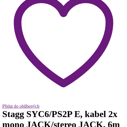
Přidat do oblíbených
Stagg SYC6/PS2P E, kabel 2x
mono JACK/stereo JACK, 6m