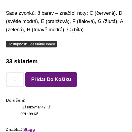
Sada zvonků. 8 barev – značící noty: C (červená), D
(světle modrá), E (oranžová), F (fialová), G (žlutá), A
(zelená), H (tmavě modrá), C (bílá).
Dostupnost: Odesíláme ihned
33 skladem
Přidat Do Košíku
Doručení:
Zásilkovna: 49 Kč
PPL: 99 Kč
Značka:
Stagg