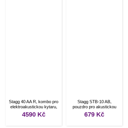
Stagg 40 AA R, kombo pro
Stagg STB-10 AB,
elektroakustickou kytaru,
pouzdro pro akustickou
40W
baskytaru
4590
Kč
679
Kč