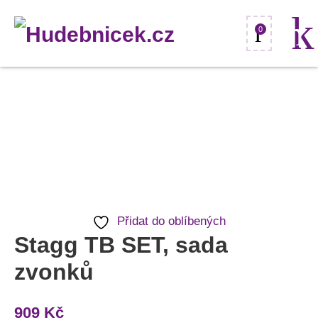
0
Stagg
TB
SET,
sada
zvonků
množství
Přidat do oblíbených
Stagg TB SET, sada
zvonků
909
Kč