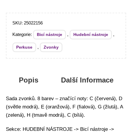
SKU:
25022156
Kategorie:
,
,
Bicí nástroje
Hudební nástroje
,
Perkuse
Zvonky
Popis
Další Informace
Sada zvonků. 8 barev – značící noty: C (červená), D
(světle modrá), E (oranžová), F (fialová), G (žlutá), A
(zelená), H (tmavě modrá), C (bílá).
Sekce: HUDEBNÍ NÁSTROJE -> Bicí nástroje ->