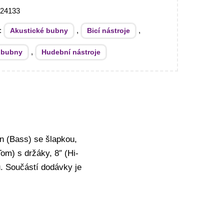
024133
e:
,
,
Akustické bubny
Bicí nástroje
,
 bubny
Hudební nástroje
n (Bass) se šlapkou,
om) s držáky, 8″ (Hi-
. Součástí dodávky je