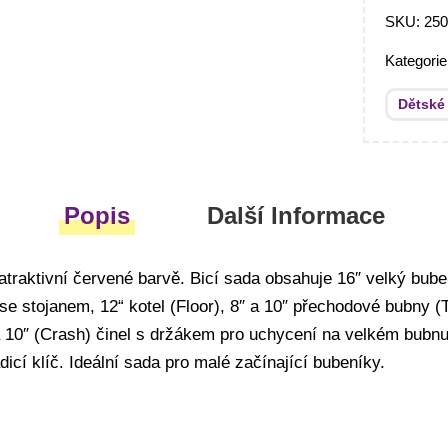
SKU:
25
Kategori
Dětské
Popis
Další Informace
traktivní červené barvě. Bicí sada obsahuje 16″ velký bube
e stojanem, 12“ kotel (Floor), 8″ a 10″ přechodové bubny (T
a 10″ (Crash) činel s držákem pro uchycení na velkém bubnu
adicí klíč. Ideální sada pro malé začínající bubeníky.