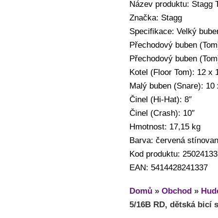
Název produktu: Stagg 
Značka: Stagg
Specifikace: Velký bube
Přechodový buben (Tom):
Přechodový buben (Tom):
Kotel (Floor Tom): 12 x 
Malý buben (Snare): 10 
Činel (Hi-Hat): 8″
Činel (Crash): 10″
Hmotnost: 17,15 kg
Barva: červená stínova
Kod produktu: 25024133
EAN: 5414428241337
Domů
»
Obchod
»
Hude
5/16B RD, dětská bicí 