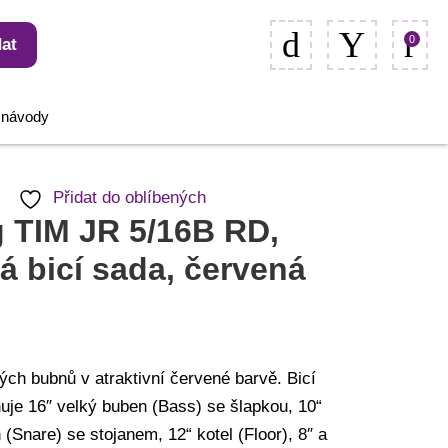
0
at
, návody
Přidat do oblíbených
 TIM JR 5/16B RD,
á bicí sada, červená
ých bubnů v atraktivní červené barvě. Bicí
uje 16″ velký buben (Bass) se šlapkou, 10“
(Snare) se stojanem, 12“ kotel (Floor), 8″ a