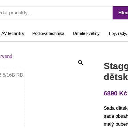
Hled
AV technika
Pódiová technika
Umělé květiny
Tipy, rady
Stagg
dětsk
6890
Kč
Sada dětsk
sada obsah
malý buben 