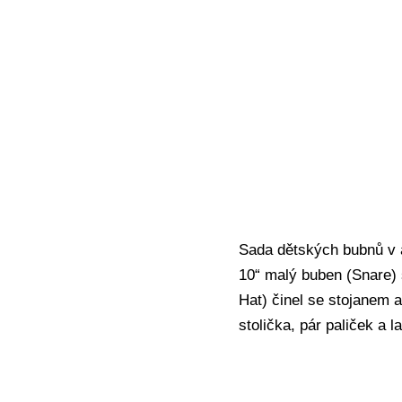
Sada dětských bubnů v a
10“ malý buben (Snare) s
Hat) činel se stojanem 
stolička, pár paliček a l