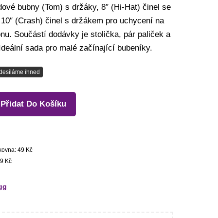
ové bubny (Tom) s držáky, 8″ (Hi-Hat) činel se
 10″ (Crash) činel s držákem pro uchycení na
u. Součástí dodávky je stolička, pár paliček a
. Ideální sada pro malé začínající bubeníky.
desíláme ihned
Přidat Do Košíku
kovna: 49 Kč
9 Kč
gg