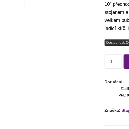
10″ přechod
stojanem a
velkém bubn
ladicí klíč
Dostupnost: O
Doručení:
Zásil
PPL: 9
Značka:
Sta