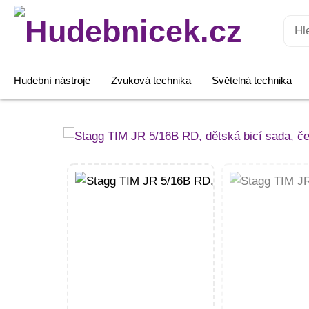
Hledat:
Hudební nástroje
Zvuková technika
Světelná technika
Stagg
TIM
JR
5/16B
RD,
dětská
bicí
sada,
červená