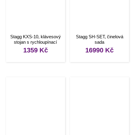
Stagg KXS-10, klávesový
Stagg SH-SET, činelová
stojan s rychloupínací
sada
pákou
1359
Kč
16990
Kč