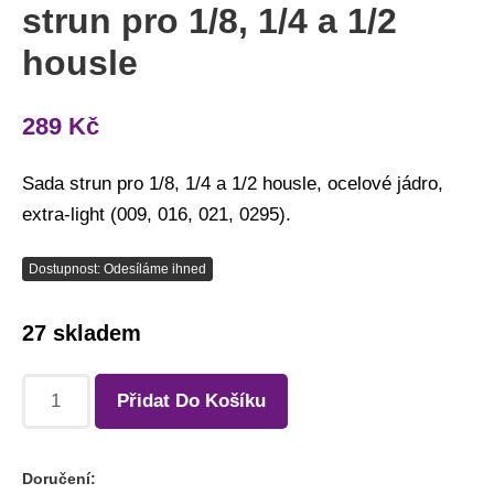
strun pro 1/8, 1/4 a 1/2
housle
housle
množství
289
Kč
Sada strun pro 1/8, 1/4 a 1/2 housle, ocelové jádro,
extra-light (009, 016, 021, 0295).
Dostupnost: Odesíláme ihned
27 skladem
Přidat Do Košíku
Doručení: