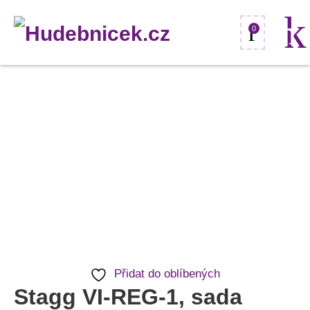
0
Stagg
VI-
REG-
1,
sada
strun
pro
1/8,
1/4
Přidat do oblíbených
a
Stagg VI-REG-1, sada
1/2