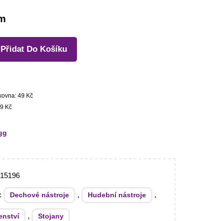
em
Přidat Do Košíku
kovna: 49 Kč
9 Kč
gg
015196
e:
,
,
Dechové nástroje
Hudební nástroje
,
enství
Stojany