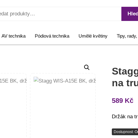
Hled
AV technika
Pódiová technika
Umělé květiny
Tipy, rady
Stagg
na tr
589
Kč
Držák na t
Dostupnost: O