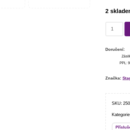
2 sklad
Doručení:
Zásil
PPL: 9
Značka:
Sta
SKU:
25
Kategori
Přísluš