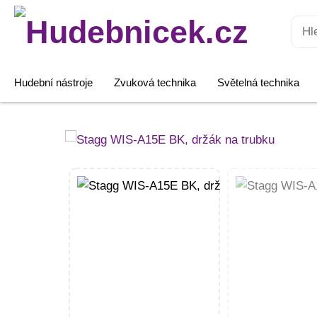
Hledat:
Hudební nástroje
Zvuková technika
Světelná technika
Stagg
WIS-
A15E
BK,
držák
na
trubku
množství