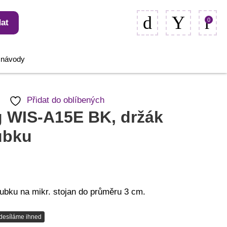
0
at
, návody
Přidat do oblíbených
 WIS-A15E BK, držák
ubku
rubku na mikr. stojan do průměru 3 cm.
desíláme ihned