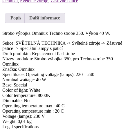
technika
,
Světelné zdroje
,
Zásuvné patice
Popis
Další informace
Strobo výbojka Omnilux Techno strobe 350. Výkon 40 W.
Sekce: SVĚTELNÁ TECHNIKA -> Světelné zdroje -> Zásuvné
patice -> Speciální lampy s paticí
Druh produktu: Replacement flash-tube
Název produktu: Strobo výbojka 350, pro Technostrobe 350
Omnilux
Značka: Omnilux
Specifikace: Operating voltage (lamps): 220 – 240
Nominal wattage: 40 W
Base: Special
Color of light: White
Color temperature: 8000K
Dimmable: No
Operating temperature max.: 40 C
Operating temperature min.: 20 C
Voltage (lamps): 230 V
Weight: 0,01 kg
Legal specifications