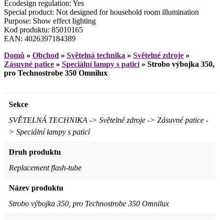
Ecodesign regulation: Yes
Special product: Not designed for household room illumination
Purpose: Show effect lighting
Kod produktu: 85010165
EAN: 4026397184389
Domů
»
Obchod
»
Světelná technika
»
Světelné zdroje
»
Zásuvné patice
»
Speciální lampy s paticí
»
Strobo výbojka 350,
pro Technostrobe 350 Omnilux
Sekce
SVĚTELNÁ TECHNIKA -> Světelné zdroje -> Zásuvné patice -
> Speciální lampy s paticí
Druh produktu
Replacement flash-tube
Název produktu
Strobo výbojka 350, pro Technostrobe 350 Omnilux