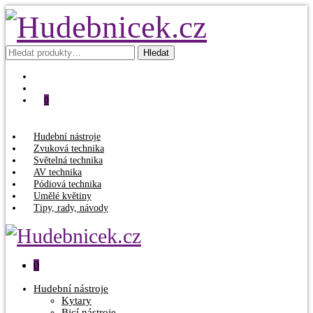
Hledat:
Hledat
0
Hudební nástroje
Zvuková technika
Světelná technika
AV technika
Pódiová technika
Umělé květiny
Tipy, rady, návody
0
Hudební nástroje
Kytary
Bicí nástroje