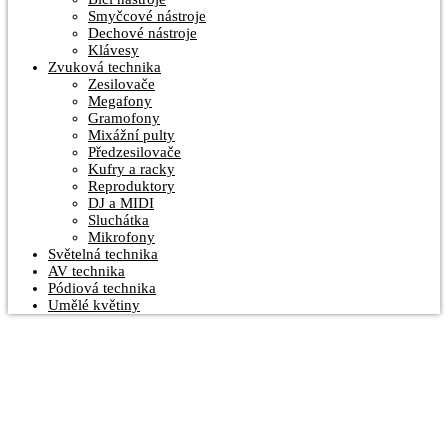
Smyčcové nástroje
Dechové nástroje
Klávesy
Zvuková technika
Zesilovače
Megafony
Gramofony
Mixážní pulty
Předzesilovače
Kufry a racky
Reproduktory
DJ a MIDI
Sluchátka
Mikrofony
Světelná technika
AV technika
Pódiová technika
Umělé květiny