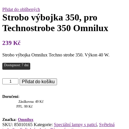
Přidat do oblíbených
Strobo výbojka 350, pro
Technostrobe 350 Omnilux
239
Kč
Strobo výbojka Omnilux Techno strobe 350. Výkon 40 W.
Dostupnost: 7 dní
Strobo
Přidat do košíku
výbojka
350,
pro
Doručení:
Technostrobe
Zásilkovna: 49 Kč
350
PPL: 99 Kč
Omnilux
množství
Značka:
Omnilux
SKU:
85010165
Kategorie:
Speciální lampy s paticí
,
Světelná