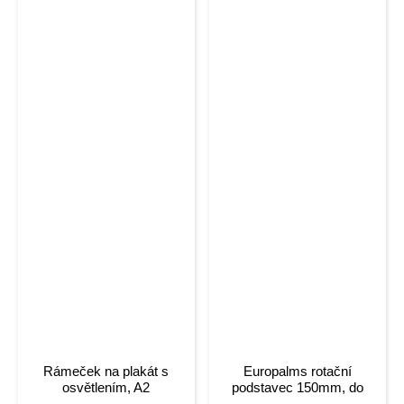
Rámeček na plakát s
Europalms rotační
osvětlením, A2
podstavec 150mm, do
5kg, 2,4 ot./min., stříbrný