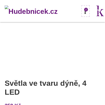
0
Světla
ve
tvaru
dýně,
4
LED
Přidat do oblíbených
množství
Světla ve tvaru dýně, 4
LED