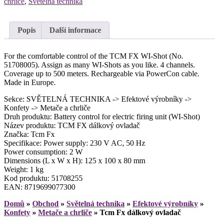
chrliče
,
Světelná technika
Popis
Další informace
For the comfortable control of the TCM FX WI-Shot (No.
51708005). Assign as many WI-Shots as you like. 4 channels.
Coverage up to 500 meters. Rechargeable via PowerCon cable.
Made in Europe.
Sekce: SVĚTELNÁ TECHNIKA -> Efektové výrobníky ->
Konfety -> Metače a chrliče
Druh produktu: Battery control for electric firing unit (WI-Shot)
Název produktu: TCM FX dálkový ovladač
Značka: Tcm Fx
Specifikace: Power supply: 230 V AC, 50 Hz
Power consumption: 2 W
Dimensions (L x W x H): 125 x 100 x 80 mm
Weight: 1 kg
Kod produktu: 51708255
EAN: 8719699077300
Domů
»
Obchod
»
Světelná technika
»
Efektové výrobníky
»
Konfety
»
Metače a chrliče
»
Tcm Fx dálkový ovladač