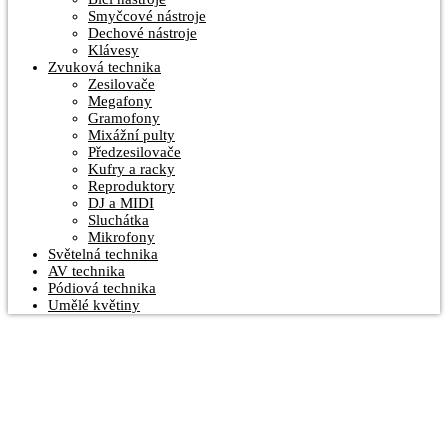
Smyčcové nástroje
Dechové nástroje
Klávesy
Zvuková technika
Zesilovače
Megafony
Gramofony
Mixážní pulty
Předzesilovače
Kufry a racky
Reproduktory
DJ a MIDI
Sluchátka
Mikrofony
Světelná technika
AV technika
Pódiová technika
Umělé květiny