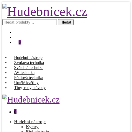
Hledat:
Hledat
0
Hudební nástroje
Zvuková technika
Světelná technika
AV technika
Pódiová technika
Umělé květiny
Tipy, rady, návody
0
Hudební nástroje
Kytary
Bicí nástroje