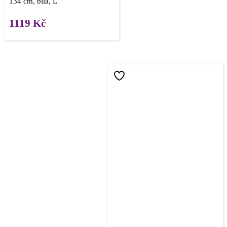
134 cm, bílá, L
1119
Kč