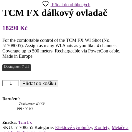
Přidat do oblíbených
TCM FX dálkový ovladač
18290
Kč
For the comfortable control of the TCM FX WI-Shot (No.
51708005). Assign as many WI-Shots as you like. 4 channels.
Coverage up to 500 meters. Rechargeable via PowerCon cable.
Made in Europe.
Dostupnost: 7 dní
TCM
Přidat do košíku
FX
dálkový
ovladač
Doručení:
množství
Zásilkovna: 49 Kč
PPL: 99 Kč
Značka:
Tcm Fx
SKU:
51708255
Kategorie:
Efektové výrobníky
,
Konfety
,
Metače a