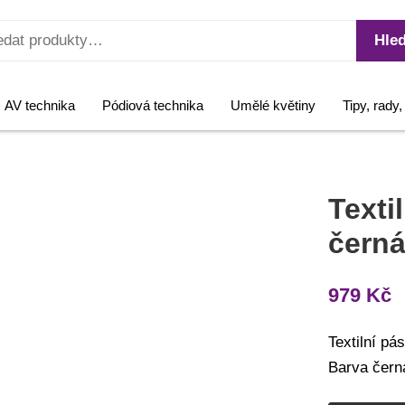
Hled
AV technika
Pódiová technika
Umělé květiny
Tipy, rady
Texti
čern
979
Kč
Textilní pá
Barva čern