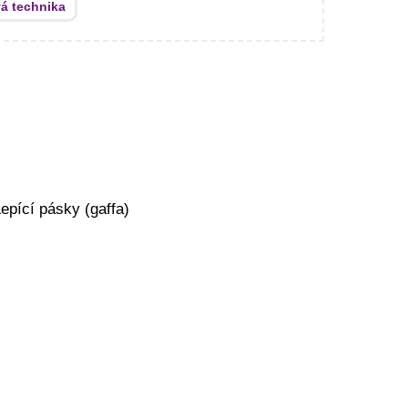
á technika
pící pásky (gaffa)