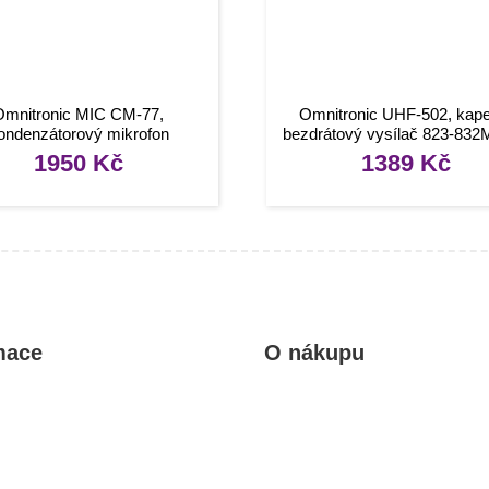
Omnitronic MIC CM-77,
Omnitronic UHF-502, kape
ondenzátorový mikrofon
bezdrátový vysílač 823-832
klopovým mikrofonem
1950
Kč
1389
Kč
mace
O nákupu
kty
Obchodní podmínky
rady, návody
Reklamace a vrácení zboží
Informace o dopravě a platbě