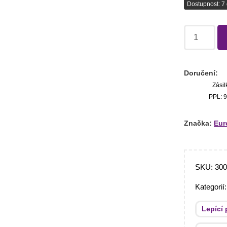
Dostupnost: 7 
Doručení:
Zásil
PPL: 9
Značka:
Eur
SKU:
30
Kategorií
Lepící 