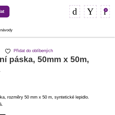
0
at
, návody
Přidat do oblíbených
lní páska, 50mm x 50m,
á
ska, rozměry 50 mm x 50 m, syntetické lepidlo.
á.