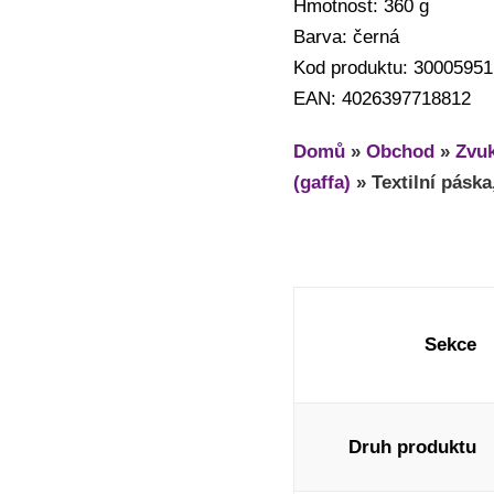
Hmotnost: 360 g
Barva: černá
Kod produktu: 30005951
EAN: 4026397718812
Domů
»
Obchod
»
Zvuk
(gaffa)
»
Textilní pásk
Sekce
Druh produktu