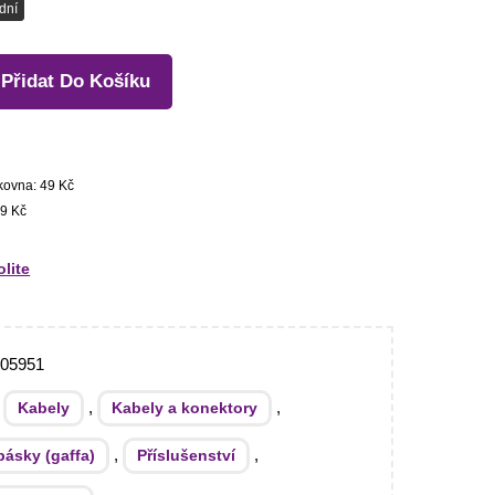
dní
Přidat Do Košíku
kovna: 49 Kč
9 Kč
olite
005951
:
,
,
Kabely
Kabely a konektory
,
,
pásky (gaffa)
Příslušenství