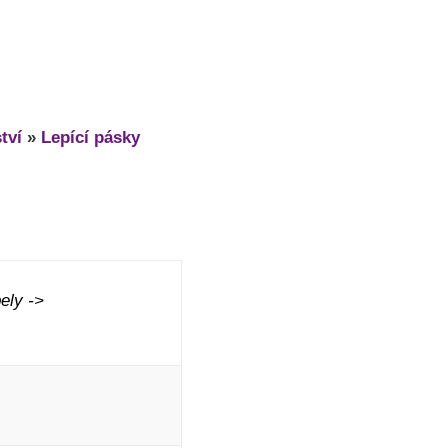
tví
»
Lepící pásky
ely ->