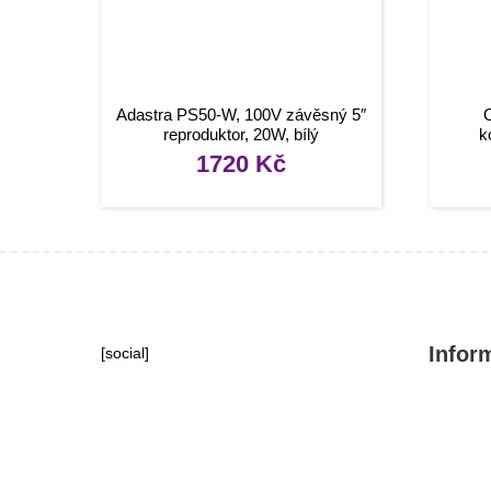
Adastra PS50-W, 100V závěsný 5″
reproduktor, 20W, bílý
k
1720
Kč
Infor
[social]
Konta
Tipy, 