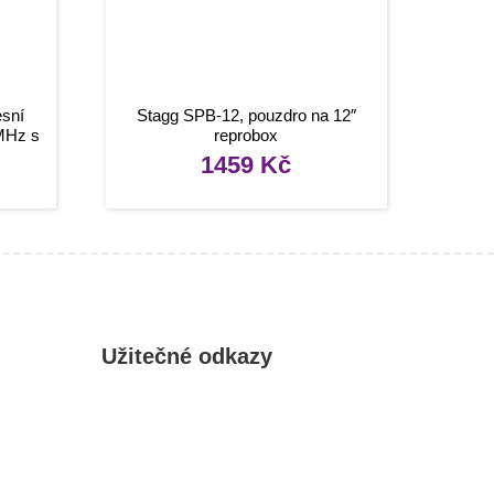
sní
Stagg SPB-12, pouzdro na 12″
MHz s
reprobox
1459
Kč
Užitečné odkazy
Můj účet
Oblíbené