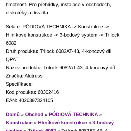
hmotnost. Pro přehlídky, instalace v obchodech,
diskotéky a divadla.
Sekce: PÓDIOVÁ TECHNIKA -> Konstrukce ->
Hliníkové konstrukce -> 3-bodový systém -> Trilock
6082
Druh produktu: Trilock 6082AT-43, 4-koncový díl
QPAT
Název produktu: Trilock 6082AT-43, 4-koncový díl
Značka: Alutruss
Specifikace:
Kod produktu: 60302416
EAN: 4026397324105
Domů
»
Obchod
»
PÓDIOVÁ TECHNIKA
»
Konstrukce
»
Hliníkové konstrukce
»
3-bodový
systém
»
Trilock 6082
»
Trilock 6082AT-43, 4-