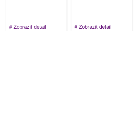
Zobrazit detail
Zobrazit detail
Decotruss ST 1000 Silver
Alutruss Quadlock
koncová deska QQGP,
50×50 cm
1119
Kč
3990
Kč