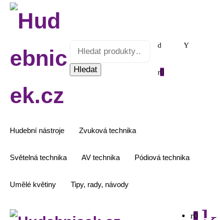
Hledat:
Hledat
0
Hudební nástroje
Zvuková technika
Světelná technika
AV technika
Pódiová technika
Umělé květiny
Tipy, rady, návody
0