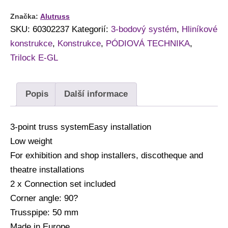
Značka:
Alutruss
SKU:
60302237
Kategorií:
3-bodový systém
,
Hliníkové
konstrukce
,
Konstrukce
,
PÓDIOVÁ TECHNIKA
,
Trilock E-GL
Popis
Další informace
3-point truss systemEasy installation
Low weight
For exhibition and shop installers, discotheque and
theatre installations
2 x Connection set included
Corner angle: 90?
Trusspipe: 50 mm
Made in Europe