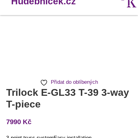
Trilock
E-
GL33
T-
39
3-
Přidat do oblíbených
way
Trilock E-GL33 T-39 3-way
T-
T-piece
piece
množství
7990
Kč
3-point truss systemEasy installation