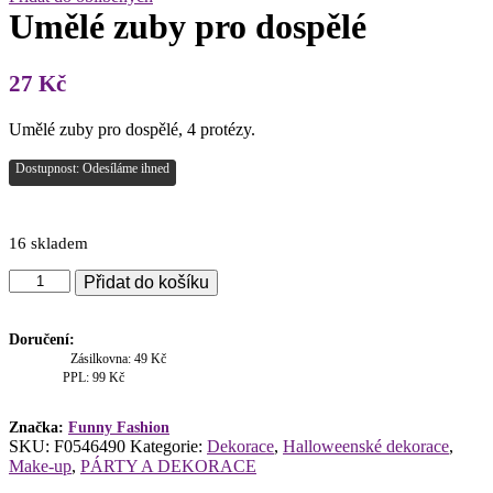
Umělé zuby pro dospělé
27
Kč
Umělé zuby pro dospělé, 4 protézy.
Dostupnost: Odesíláme ihned
16 skladem
Umělé
Přidat do košíku
zuby
pro
dospělé
Doručení:
množství
Zásilkovna: 49 Kč
PPL: 99 Kč
Značka:
Funny Fashion
SKU:
F0546490
Kategorie:
Dekorace
,
Halloweenské dekorace
,
Make-up
,
PÁRTY A DEKORACE