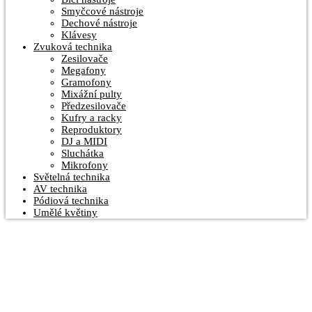
Smyčcové nástroje
Dechové nástroje
Klávesy
Zvuková technika
Zesilovače
Megafony
Gramofony
Mixážní pulty
Předzesilovače
Kufry a racky
Reproduktory
DJ a MIDI
Sluchátka
Mikrofony
Světelná technika
AV technika
Pódiová technika
Umělé květiny