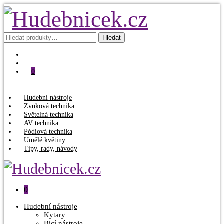
Hledat:
Hledat
0
Hudební nástroje
Zvuková technika
Světelná technika
AV technika
Pódiová technika
Umělé květiny
Tipy, rady, návody
0
Hudební nástroje
Kytary
Bicí nástroje