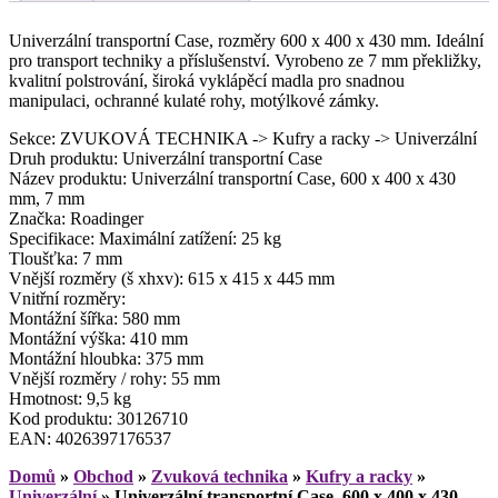
Univerzální transportní Case, rozměry 600 x 400 x 430 mm. Ideální
pro transport techniky a příslušenství. Vyrobeno ze 7 mm překližky,
kvalitní polstrování, široká vyklápěcí madla pro snadnou
manipulaci, ochranné kulaté rohy, motýlkové zámky.
Sekce: ZVUKOVÁ TECHNIKA -> Kufry a racky -> Univerzální
Druh produktu: Univerzální transportní Case
Název produktu: Univerzální transportní Case, 600 x 400 x 430
mm, 7 mm
Značka: Roadinger
Specifikace: Maximální zatížení: 25 kg
Tloušťka: 7 mm
Vnější rozměry (š xhxv): 615 x 415 x 445 mm
Vnitřní rozměry:
Montážní šířka: 580 mm
Montážní výška: 410 mm
Montážní hloubka: 375 mm
Vnější rozměry / rohy: 55 mm
Hmotnost: 9,5 kg
Kod produktu: 30126710
EAN: 4026397176537
Domů
»
Obchod
»
Zvuková technika
»
Kufry a racky
»
Univerzální
»
Univerzální transportní Case, 600 x 400 x 430