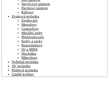
Smyčcové nástroje
Dechové nástroje
Klávesy
Zvuková technika
Zesilovače
Megafony
Gramofony
Mixážní pulty
Předzesilovače
Kufry a racky
Reproduktory
DJ a MIDI
Sluchátka
Mikrofony
Světelná technika
AV technika
Pódiová technika
Umělé květiny