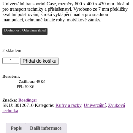
Univerzální transportní Case, rozměry 600 x 400 x 430 mm. Ideální
pro transport techniky a příslušenství. Vyrobeno ze 7 mm překližky,
kvalitní polstrování, široká vyklápěcí madla pro snadnou
manipulaci, ochranné kulaté rohy, motýlkové zámky.
Dostupnost: Odesíláme ihned
2 skladem
Univerzální
Přidat do košíku
transportní
Case,
600
Doručení:
x
Zásilkovna: 49 Kč
400
PPL: 99 Kč
x
430
Značka:
Roadinger
mm,
SKU:
30126710
Kategorie:
Kufry a racky
,
Univerzální
,
Zvuková
7
technika
mm
množství
Popis
Další informace