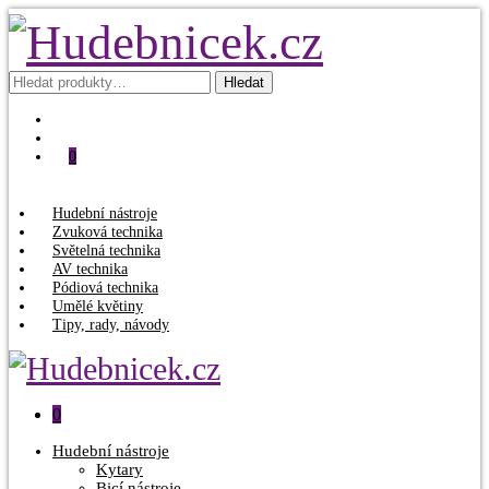
Hledat:
Hledat
0
Hudební nástroje
Zvuková technika
Světelná technika
AV technika
Pódiová technika
Umělé květiny
Tipy, rady, návody
0
Hudební nástroje
Kytary
Bicí nástroje