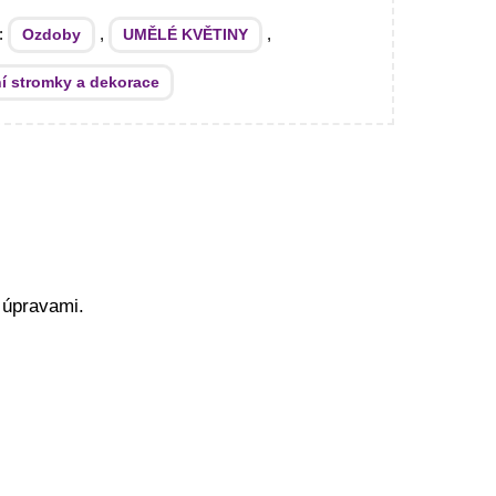
e:
,
,
Ozdoby
UMĚLÉ KVĚTINY
í stromky a dekorace
 úpravami.