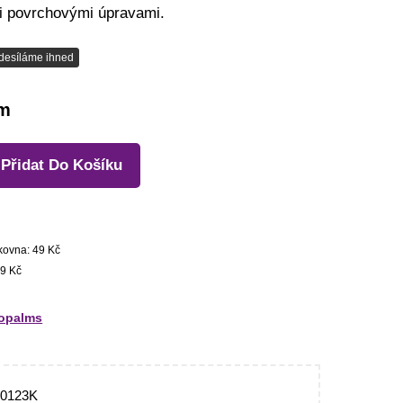
i povrchovými úpravami.
desíláme ihned
em
Přidat Do Košíku
kovna: 49 Kč
9 Kč
opalms
50123K