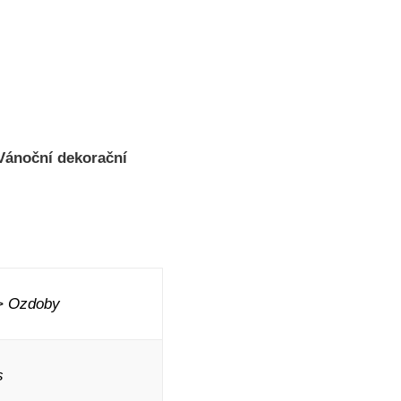
Vánoční dekorační
> Ozdoby
s