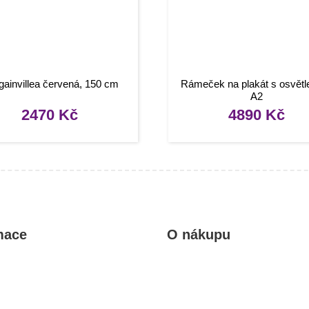
ainvillea červená, 150 cm
Rámeček na plakát s osvětl
A2
2470
Kč
4890
Kč
mace
O nákupu
kty
Obchodní podmínky
rady, návody
Reklamace a vrácení zboží