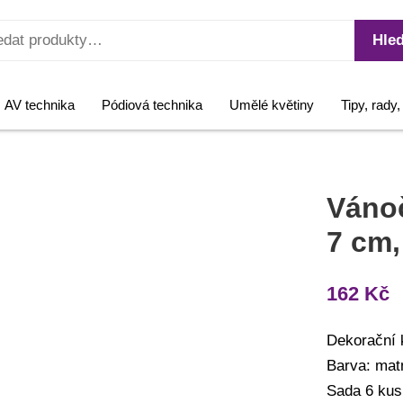
Hled
AV technika
Pódiová technika
Umělé květiny
Tipy, rady
Vánoč
7 cm,
162
Kč
Dekorační k
Barva: mat
Sada 6 kus