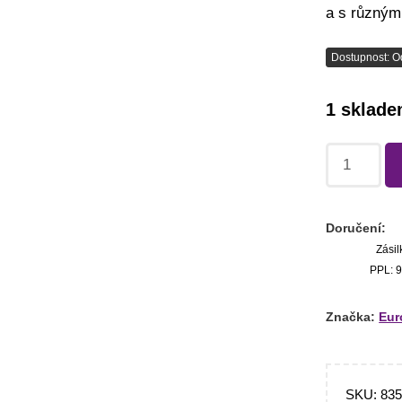
a s různým
Dostupnost: O
1 sklad
Doručení:
Zásil
PPL: 9
Značka:
Eur
SKU:
83