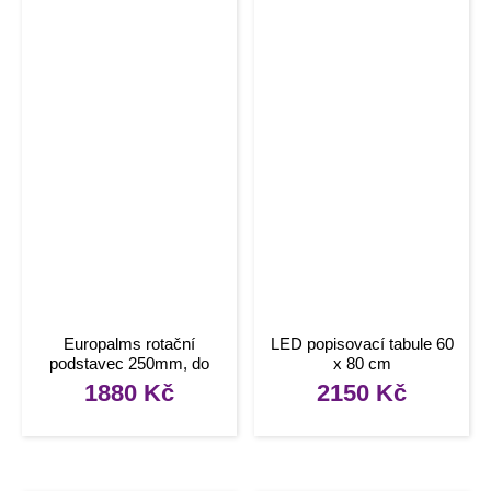
Europalms rotační
LED popisovací tabule 60
podstavec 250mm, do
x 80 cm
25kg, 1 ot./min., stříbrný
1880
Kč
2150
Kč