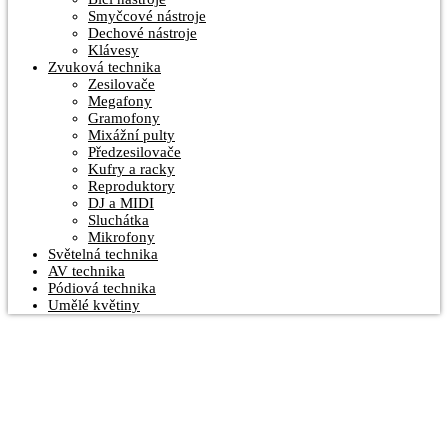
Smyčcové nástroje
Dechové nástroje
Klávesy
Zvuková technika
Zesilovače
Megafony
Gramofony
Mixážní pulty
Předzesilovače
Kufry a racky
Reproduktory
DJ a MIDI
Sluchátka
Mikrofony
Světelná technika
AV technika
Pódiová technika
Umělé květiny