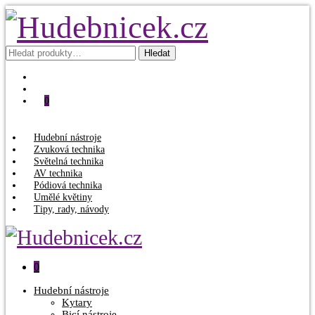
Hledat:
Hledat
0
Hudební nástroje
Zvuková technika
Světelná technika
AV technika
Pódiová technika
Umělé květiny
Tipy, rady, návody
0
Hudební nástroje
Kytary
Bicí nástroje