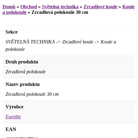
Domů
»
Obchod
»
Světelná technika
»
Zrcadlové koule
»
Koule
a polokoule
»
Zrcadlová polokoule 30 cm
Sekce
SVĚTELNÁ TECHNIKA -> Zrcadlové koule -> Koule a
polokoule
Druh produktu
Zrcadlová polokoule
Název produktu
Zrcadlová polokoule 30 cm
Výrobce
Eurolite
EAN