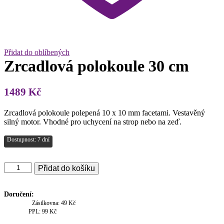
Přidat do oblíbených
Zrcadlová polokoule 30 cm
1489
Kč
Zrcadlová polokoule polepená 10 x 10 mm facetami. Vestavěný
silný motor. Vhodné pro uchycení na strop nebo na zeď.
Dostupnost: 7 dní
Zrcadlová
Přidat do košíku
polokoule
30
cm
Doručení:
množství
Zásilkovna: 49 Kč
PPL: 99 Kč