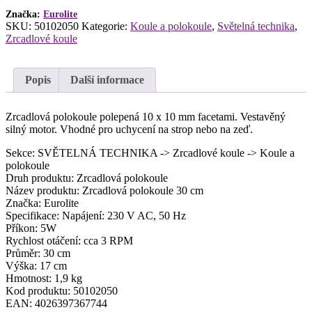
Značka:
Eurolite
SKU:
50102050
Kategorie:
Koule a polokoule
,
Světelná technika
,
Zrcadlové koule
Popis
Další informace
Zrcadlová polokoule polepená 10 x 10 mm facetami. Vestavěný
silný motor. Vhodné pro uchycení na strop nebo na zeď.
Sekce: SVĚTELNÁ TECHNIKA -> Zrcadlové koule -> Koule a
polokoule
Druh produktu: Zrcadlová polokoule
Název produktu: Zrcadlová polokoule 30 cm
Značka: Eurolite
Specifikace: Napájení: 230 V AC, 50 Hz
Příkon: 5W
Rychlost otáčení: cca 3 RPM
Průměr: 30 cm
Výška: 17 cm
Hmotnost: 1,9 kg
Kod produktu: 50102050
EAN: 4026397367744