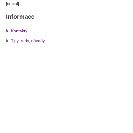
[social]
Informace
Kontakty
Tipy, rady, návody
O nákupu
Obchodní podmínky
Reklamace a vrácení zboží
Informace o dopravě a platbě
Ochrana osobních údajů
Zásady cookies (EU)
Užitečné odkazy