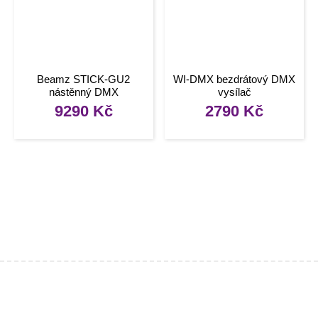
Beamz STICK-GU2
WI-DMX bezdrátový DMX
nástěnný DMX
vysílač
ovladač/přehrávač
9290
Kč
2790
Kč