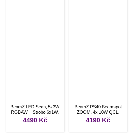
BeamZ LED Scan, 5x3W
BeamZ PS40 Beamspot
RGBAW + Strobo 6x1W,
ZOOM, 4x 10W QCL,
DMX, IR, světelný efekt
DMX
4490
Kč
4190
Kč