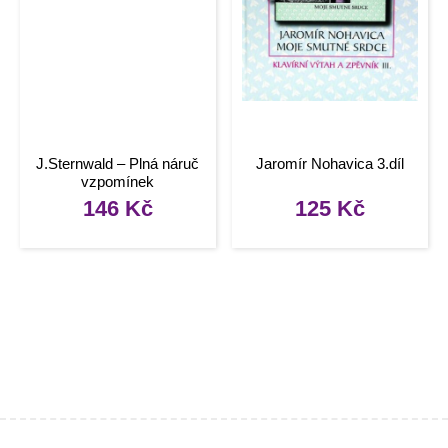
J.Sternwald – Plná náruč
Jaromír Nohavica 3.díl
vzpomínek
146
Kč
125
Kč