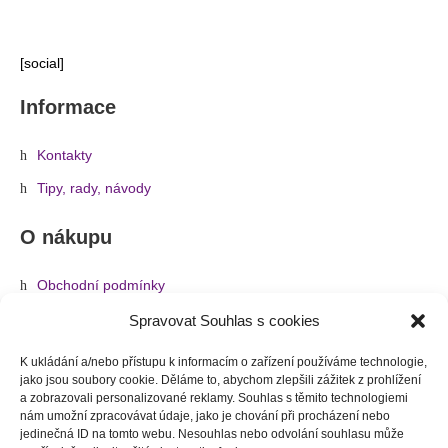
[social]
Informace
Kontakty
Tipy, rady, návody
O nákupu
Obchodní podmínky
Reklamace a vrácení zboží
Spravovat Souhlas s cookies
Informace o dopravě a platbě
K ukládání a/nebo přístupu k informacím o zařízení používáme technologie,
jako jsou soubory cookie. Děláme to, abychom zlepšili zážitek z prohlížení
Ochrana osobních údajů
a zobrazovali personalizované reklamy. Souhlas s těmito technologiemi
nám umožní zpracovávat údaje, jako je chování při procházení nebo
Zásady cookies (EU)
jedinečná ID na tomto webu. Nesouhlas nebo odvolání souhlasu může