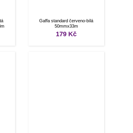
tá
Gaffa standard červeno-bílá
18m
50mmx33m
179
Kč