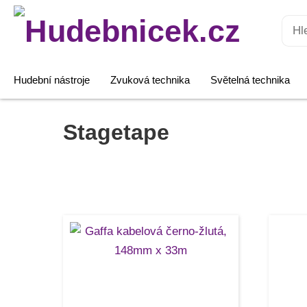
Hledat:
Hudební nástroje
Zvuková technika
Světelná technika
Stagetape