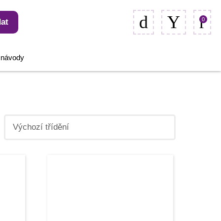
0
at
, návody