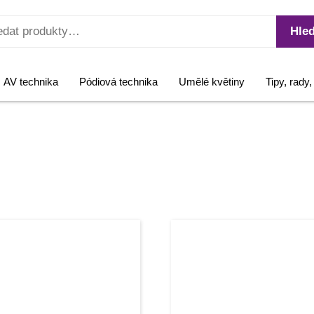
Hled
AV technika
Pódiová technika
Umělé květiny
Tipy, rady